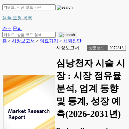
샘플 요청 목록
카트
문의
홈
>
시장보고서
>
의료기기
>
체외진단
시장보고서
상품코드
2072813
심낭천자 시술 시
장 : 시장 점유율
분석, 업계 동향
및 통계, 성장 예
측(2026-2031년)