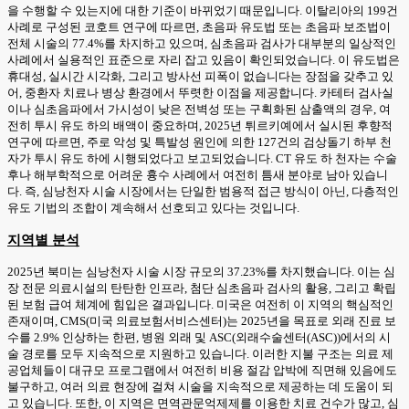
을 수행할 수 있는지에 대한 기준이 바뀌었기 때문입니다. 이탈리아의 199건
사례로 구성된 코호트 연구에 따르면, 초음파 유도법 또는 초음파 보조법이
전체 시술의 77.4%를 차지하고 있으며, 심초음파 검사가 대부분의 일상적인
사례에서 실용적인 표준으로 자리 잡고 있음이 확인되었습니다. 이 유도법은
휴대성, 실시간 시각화, 그리고 방사선 피폭이 없습니다는 장점을 갖추고 있
어, 중환자 치료나 병상 환경에서 뚜렷한 이점을 제공합니다. 카테터 검사실
이나 심초음파에서 가시성이 낮은 전벽성 또는 구획화된 삼출액의 경우, 여
전히 투시 유도 하의 배액이 중요하며, 2025년 튀르키예에서 실시된 후향적
연구에 따르면, 주로 악성 및 특발성 원인에 의한 127건의 검상돌기 하부 천
자가 투시 유도 하에 시행되었다고 보고되었습니다. CT 유도 하 천자는 수술
후나 해부학적으로 어려운 흉수 사례에서 여전히 틈새 분야로 남아 있습니
다. 즉, 심낭천자 시술 시장에서는 단일한 범용적 접근 방식이 아닌, 다층적인
유도 기법의 조합이 계속해서 선호되고 있다는 것입니다.
지역별 분석
2025년 북미는 심낭천자 시술 시장 규모의 37.23%를 차지했습니다. 이는 심
장 전문 의료시설의 탄탄한 인프라, 첨단 심초음파 검사의 활용, 그리고 확립
된 보험 급여 체계에 힘입은 결과입니다. 미국은 여전히 이 지역의 핵심적인
존재이며, CMS(미국 의료보험서비스센터)는 2025년을 목표로 외래 진료 보
수를 2.9% 인상하는 한편, 병원 외래 및 ASC(외래수술센터(ASC))에서의 시
술 경로를 모두 지속적으로 지원하고 있습니다. 이러한 지불 구조는 의료 제
공업체들이 대규모 프로그램에서 여전히 비용 절감 압박에 직면해 있음에도
불구하고, 여러 의료 현장에 걸쳐 시술을 지속적으로 제공하는 데 도움이 되
고 있습니다. 또한, 이 지역은 면역관문억제제를 이용한 치료 건수가 많고, 심