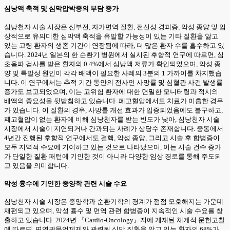
심낭액 축적 및 심막압박증의 부담 증가
심낭천자 시술 시장은 신부전, 자가면역 질환, 전신성 경피증, 악성 종양 및 임
상적으로 유의미한 심막액 축적을 유발할 가능성이 있는 기타 질환을 앓고
있는 고령 환자의 생존 기간이 연장됨에 따라, 더 많은 환자 수를 흡수하고 있
습니다. 2024년 일본의 한 순환기 병원에서 실시된 후향적 연구에 따르면, 심
초음파 검사를 받은 환자의 0.4%에서 심낭액 저류가 확인되었으며, 악성 종
양 및 특발성 원인이 각각 배액이 필요한 사례의 3분의 1 가까이를 차지했습
니다. 이 연구에서는 추적 기간 동안의 전사인 사망률 및 심혈관 사건 발생률
증가도 보고되었으며, 이는 고위험 환자에 대한 면밀한 모니터링과 적시의
배액의 중요성을 뒷받침하고 있습니다. 폐고혈압에서도 치료가 미흡한 경우
가 있습니다. 이 질환의 경우, 사망률 개선 효과가 입증되었음에도 불구하고,
폐고혈압이 없는 환자에 비해 심낭천자를 받는 빈도가 낮아, 심낭천자 시술
시장에서 시술이 지연되거나 간과되는 사례가 상당수 존재합니다. 중동에서
4년간 진행된 후향적 연구에서도 결핵, 악성 종양, 그리고 시술 후 합병증이
모두 지역적 수요에 기여하고 있는 것으로 나타났으며, 이는 시술 건수 증가
가 단일한 질환 패턴에 기인한 것이 아니라 다양한 임상 경로를 통해 주도되
고 있음을 의미합니다.
악성 흉수에 기인한 종양학 관련 시술 수요
심낭천자 시술 시장은 종양학과 순환기학의 경계가 점점 모호해지는 가운데
재편되고 있으며, 악성 흉수 및 면역 관련 합병증이 지속적인 시술 수요를 창
출하고 있습니다. 2024년 『Cardio-Oncology』지에 게재된 체계적 문헌고찰
에 따르면, 면역관문억제제와 관련된 심막 질환을 앓고 있는 환자의 68%가