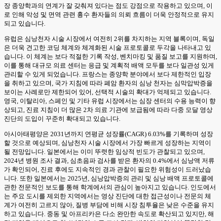
장 종양학과의 연계가 잘 갖춰져 있다는 점도 강점으로 작용하고 있으며, 이
로 인해 악성 및 면역 관련 흉수 환자들의 의뢰 흐름이 더욱 안정적으로 유지
되고 있습니다.
유럽은 심낭천자 시술 시장에서 여전히 2위를 차지하는 지역 블록이며, 독일
은 더욱 견고한 코딩 체계와 체계화된 시술 프로토콜로 두각을 나타내고 있
습니다. 이 체계는 보다 적절한 기록 작성, 벤치마킹 및 품질 보고를 지원하며,
이를 통해 대규모 의료 센터는 응급 및 계획적 배액 모두를 보다 일관성 있게
관리할 수 있게 되었습니다. 프랑스는 종양학 분야에서 보다 제한적인 입장
을 취하고 있으며, 국가 지침에 따라 폐암 환자의 심낭 천자는 심막압박증을
보이는 사례로만 제한되어 있어, 선택적 시술의 확대가 억제되고 있습니다.
영국, 이탈리아, 스페인 및 기타 유럽 시장에서는 심장 센터의 수용 능력이 향
상되고, 진료 지침이 더 많은 2차 의료 기관에 보급됨에 따라 다중 모달 영상
진단의 도입이 꾸준히 확대되고 있습니다.
아시아태평양은 2031년까지 연평균 성장률(CAGR) 6.03%를 기록하며 성장
할 것으로 예상되며, 심낭천자 시술 시장에서 가장 빠르게 성장하는 지역이
될 전망입니다. 일본에서는 이미 뚜렷한 임상적 빈도가 관찰되고 있으며,
2024년 병원 조사 결과, 심초음파 검사를 받은 환자의 0.4%에서 심낭액 저류
가 확인되어, 진료 후에도 지속적인 경과 관찰이 필요한 위험성이 드러났습
니다. 또한 일본에서는 2025년, 심낭압박증의 관리 및 심낭 배액 프로토콜에
관한 전문적인 보도를 통해 학계에서의 관심이 높아지고 있습니다. 인도에서
는 주요 도시를 제외한 지역에서는 영상 진단에 대한 접근성이나 전문의 체
계가 여전히 고르지 않아, 질병 부담에 비해 시장 침투율은 낮은 수준을 유지
하고 있습니다. 중동 및 아프리카은 다소 완만한 속도로 확산되고 있지만, 해