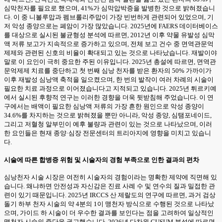
심막천자를 필요로 했으며, 41%가 심막압박증을 발병한 것으로 밝혀졌습니
다. 이 중 니볼루맙과 펨브롤리주맙이 가장 빈번하게 관련되어 있었으며, 기
저 악성 종양으로는 폐암이 가장 많았습니다. 2025년에 FAERS 데이터베이스
를 대상으로 실시된 불균형성 분석에 따르면, 2012년 이후 약물 유발성 심막
액 저류 보고가 지속적으로 증가하고 있으며, 전체 보고 건수 중 면역관문억
제제와 관련된 신호의 비율이 확대되고 있는 것으로 나타났습니다. 재발이야
말로 이 요인이 극히 중요한 주된 이유입니다. 2025년 총설에 따르면, 면역관
문억제제 치료를 중단하고 첫 번째 심낭 천자를 받은 환자의 50% 가까이가
이후 재발성 심낭액 축적을 일으켰으며, 한 번의 발작이 여러 차례의 시술이
필요한 치료 과정으로 이어졌습니다고 지적되고 있습니다. 2025년 튀르키예
에서 실시된 후향적 연구는 이러한 경향을 더욱 뒷받침해 주었습니다. 이 연
구에서는 배액이 필요한 심낭액 저류의 가장 흔한 원인으로 악성 종양이
34.6%를 차지하는 것으로 밝혀졌을 뿐만 아니라, 악성 종양, 심탬포네이드,
그리고 저혈청 알부민이 예후 불량과 관련이 있는 것으로 나타났으며, 이러
한 요인들은 현재 종양·심장 전문센터의 트리아지에 영향을 미치고 있습니
다.
시술에 따른 합병증 위험 및 시술자의 경험 부족으로 인한 결과의 편차
심낭천자 시술 시장은 여전히 시술자의 경험이라는 명확한 제약에 직면해 있
습니다. 왜냐하면 안전성과 자신감은 진료 사례 수 및 연수의 질과 밀접한 관
련이 있기 때문입니다. 2025년 IRCCS 산 제랄도의 연구에 따르면, 과거 검상
돌기 하부 천자 시술의 약 4분의 1이 맹천자 방식으로 수행된 것으로 나타났
으며, 가이드 하 시술이 더 우수한 결과를 보인다는 점을 고려하여 일상적인
맹천자 시술의 중단을 권고했습니다. 2026년 다차원 CUSUM 분석에 따르면,