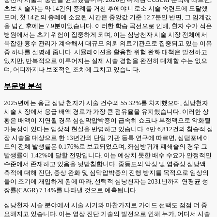
초보 시술자는 약 14건의 증례를 거친 후에야 비로소 시술 숙련도에 도달했
으며, 첫 14건의 증례에 소요된 시간은 중앙값 기준 12.7분인 반면, 그 임계값
을 넘긴 후에는 7.9분이었습니다. 이러한 학습 곡선으로 인해, 환자 수가 적은
병원에서는 초기 위험이 집중하게 되며, 이는 심낭천자 시술 시장 전체에서
복잡한 흉수 관리가 계속해서 대규모 의뢰 의료기관으로 집중되고 있는 이유
중 하나를 설명해 줍니다. 시뮬레이션을 활용한 위험 완화 대책은 발전하고
있지만, 반복적으로 이루어지는 실제 시술 경험을 완전히 대체할 수는 없으
며, 어디까지나 보조적인 조치에 그치고 있습니다.
부문별 분석
2025년에는 응급 심낭 천자가 시술 건수의 55.32%를 차지했으며, 심낭천자
시술 시장에서 응급 배액 경로가 가장 큰 점유율을 유지했습니다. 이러한 상
황은 배액이 지연될 경우 심심막압박증이 급속히 쇼크나 부정맥으로 악화될
가능성이 있다는 임상적 현실을 반영하고 있습니다. 6만 6,812건의 침습적 심
장 시술을 대상으로 한 13년간의 단일 기관 등록 연구에 따르면, 심탬포네이
드의 전체 발생률은 0.176%로 보고되었으며, 좌심방귀개 폐쇄술의 경우 그
발생률이 1.42%에 달할 전망입니다. 이는 예상치 못한 배수 수요가 안정적인
수준에서 존재하고 있음을 뒷받침합니다. 중등도의 악성 및 염증성 심낭액
축적에 대해 진단, 증상 완화 및 심막압박증의 진행 방지를 목적으로 임상의
들이 조기에 개입하게 됨에 따라, 선택적 심낭천자는 2031년까지 연평균 성
장률(CAGR) 7.14%를 나타낼 것으로 예측됩니다.
심낭천자 시술 분야에서 시술 시기와 마찬가지로 가이드 선택도 점점 더 중
요해지고 있습니다. 이는 영상 진단 기술의 발전으로 인해 누가, 어디서 시술