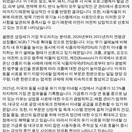
되었습니다. 이 1위는 젖소, 육우, 돼지, 가금류 각 사육 프로그램에서 발굽 건
강, 피부 상태, 면역력 유지, 번식 능력이 모두 일상적인 군 관리에서 중요하게
여겨지기 때문에 일상적인 수요를 반영한 결과입니다. 또한, 사용자들의 리
뷰에 따르면, 방목 기반의 유기농 시스템에서는 사료만으로는 이러한 요구
사항을 일관되게 충족시킬 수 없기 때문에 아연이 여전히 상업적으로 선호되
고 있는 것으로 나타났습니다.
셀렌은 성장세가 가장 두드러지는 분야로, 2026년부터 2031년까지 연평균
성장률(CAGR) 7.7%로 확대될 것으로 전망됩니다. 이는 무기 셀레늄에 비해
조직 내 유지율을 높이는 동시에 미국 식품의약국(FDA)의 기준치 이내를 유
지하는 유기 셀레늄 형태가 선호되고 있기 때문입니다. 크롬, 코발트, 요오드
는 여전히 소규모 범주에 머물러 있지만, 케민(Kemin)사가 미국에서 프로피
온산 크롬의 이용 사례에 대해 미국 식품의약국(FDA)으로부터 보다 광범위
한 범주별 승인을 완료함에 따라 크롬에 대한 관심이 높아졌습니다. 미국의
동물 사료용 유기 미량 미네랄 업계에서 이 부문은 한편으로는 일일 영양 요
구량, 다른 한편으로는 엄격한 규제에 의해 지속적으로 형성되고 있습니다.
2025년, 미국의 동물 사료용 유기 미량 미네랄 시장에서 가금류가 32.5%를
차지하며 가장 큰 점유율을 기록했습니다. 가금류가 가장 큰 동물 종으로 남
아 있는 이유는 상업용 사료에 대한 수요가 광범위하고, 배합 관리가 엄격하
며, 대규모 사료 공장 네트워크 전체에서 미네랄 공급을 표준화할 수 있기 때
문입니다. 또한, 이 부문은 산란계 및 육계 시스템 전반에 걸쳐 가금류의 건강,
껍질 품질, 생산의 일관성을 위해 아연과 망간에 대한 수요가 확대되고 있는
점에서도 혜택을 보고 있습니다. 따라서 미국의 유기 사료용 미량 미네랄 산
업은 가금류 등 대규모로 자리 잡은 사용자층과, 추적성 및 사료 효율이 중시
되는 급성장 중인 용도 사이에서 양극화 현상이 나타나고 있습니다.