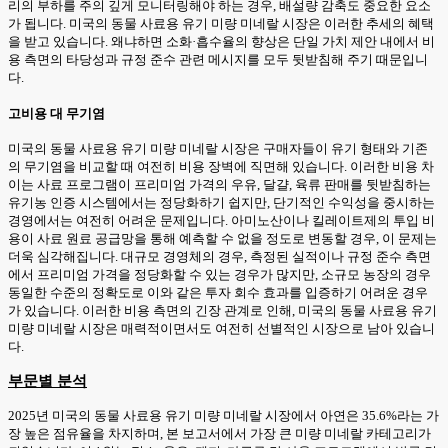
리의 부하를 주의 깊게 모니터링해야 하는 경우, 배설량 감축도 중요한 요소
가 됩니다. 미국의 동물 사료용 유기 미량 미네랄 시장은 이러한 추세의 혜택
을 받고 있습니다. 왜냐하면 소화·흡수율의 향상은 단일 가치 제안 내에서 비
용 측면의 타당성과 규정 준수 관련 메시지를 모두 뒷받침해 주기 때문입니
다.
고비용 대 무기염
미국의 동물 사료용 유기 미량 미네랄 시장은 구매자들이 유기 형태와 기존
의 무기염을 비교할 때 여전히 비용 장벽에 직면해 있습니다. 이러한 비용 차
이는 사료 프로그램이 프리미엄 가격의 우유, 달걀, 육류 판매를 뒷받침하는
유기농 인증 시스템에서는 정당화하기 쉽지만, 단기적인 수익성을 중시하는
경영에서는 여전히 어려운 문제입니다. 아미노산이나 킬레이트제의 투입 비
용이 사료 원료 공급망을 통해 예측할 수 없을 정도로 변동할 경우, 이 문제는
더욱 심각해집니다. 대규모 경영체의 경우, 측정된 실적이나 규정 준수 측면
에서 프리미엄 가격을 정당화할 수 있는 경우가 많지만, 소규모 농장의 경우
동일한 수준의 정확도로 이와 같은 투자 회수 효과를 입증하기 어려운 경우
가 있습니다. 이러한 비용 측면의 긴장 관계로 인해, 미국의 동물 사료용 유기
미량 미네랄 시장은 매력적이면서도 여전히 선별적인 시장으로 남아 있습니
다.
부문별 분석
2025년 미국의 동물 사료용 유기 미량 미네랄 시장에서 아연은 35.6%라는 가
장 높은 점유율을 차지하며, 본 보고서에서 가장 큰 미량 미네랄 카테고리가