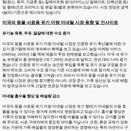
형(젖소, 육우, 가금류 등), 킬레이트화 방식(아미노산 킬레이트, 단백산염 등)
및 형태(건조 프리믹스 및 분말 등)별로 분류되어 있습니다. 시장 전망은 금액
(달러) 기준으로 제시되어 있습니다.
미국의 동물 사료용 유기 미량 미네랄 시장 동향 및 인사이트
유기농 육류, 우유, 달걀에 대한 수요 증가
미국의 동물 사료용 유기 미량 미네랄 시장은 인증된 유기 축산물에 대한 수
요가 증가함에 따라 계속해서 혜택을 보고 있습니다. 농업 마케팅 서비스
(AMS)는 2026년 3월 액체 제품의 추정 판매량을 보고했습니다. 미국 내 유기
농 유제품의 총 판매량은 2억 7,200만 파운드에 달하고, 전년 대비 5.6% 증가
했습니다. 인증된 유기 사료는 승인된 투입물 목록 및 유기 조달 규정을 준수
해야 하므로, 소비자 수요 증가는 기존 시스템에 비해 사료 첨가제 시장 수요
를 안정화시키는 결과를 가져옵니다. 따라서 미국의 동물 사료용 유기 미량
미네랄 시장은 생산량 증가뿐만 아니라, 규정 준수, 가축 생산성 및 사료 배합
의 엄격성과의 더욱 긴밀한 연관성 덕분에 혜택을 보고 있습니다.
미네랄 흡수율 향상 및 배설량 감소
미국의 동물 사료용 유기 미량 미네랄 시장은 유기 형태가 미네랄의 이용 효
율을 높일 수 있다는 증거에 의해서도 뒷받침되고 있습니다. 흡수율 향상은
가축의 반응을 저해하지 않으면서 배합 비율을 낮출 수 있다는 근거를 강화
해 주므로, 사료 구매자에게 중요한 의미를 지닙니다. 또한, 환경 규제가 강화
되는 가운데 가축 배설물의 영양분을 관리하는 경영에서는 특히 아연이나 구