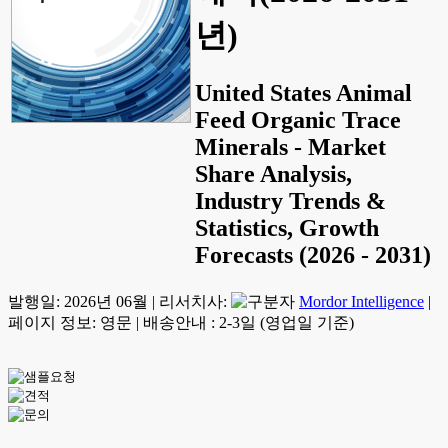
년)
United States Animal
Feed Organic Trace
Minerals - Market
Share Analysis,
Industry Trends &
Statistics, Growth
Forecasts (2026 - 2031)
발행일:
2026년 06월
|
리서치사:
Mordor Intelligence
|
페이지 정보: 영문
|
배송안내 : 2-3일 (영업일 기준)