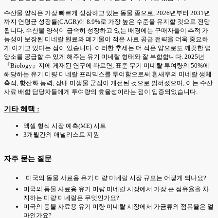
수산물 양식은 가장 빠르게 성장하고 있는 동물 종으로, 2026년부터 2031년
까지 연평균 성장률(CAGR)이 8.9%로 가장 높은 수준을 유지할 것으로 전망
됩니다. 수산물 양식이 급속히 성장하고 있는 배경에는 구매자들이 추적 가
능성이 보장된 미네랄 원료와 폐기물이 적은 사료 공급 전략을 더욱 중요하
게 여기고 있다는 점이 있습니다. 이러한 추세는 더 적은 양으로도 깨끗한 영
양소를 공급할 수 있게 해주는 유기 미네랄 형태와 잘 부합합니다. 2025년
『Biology』지에 게재된 연구에 따르면, 표준 무기 미네랄 투여량의 50%에
해당하는 유기 미량 미네랄 프리믹스를 투여함으로써 흰새우의 미네랄 생체
축적, 항산화 능력, 장내 미생물 군집이 개선된 것으로 밝혀졌으며, 이는 수산
사료 배합 담당자들에게 투여량의 효율성이라는 점이 입증되었습니다.
기타 혜택 :
엑셀 형식 시장 예측(ME) 시트
3개월간의 애널리스트 지원
자주 묻는 질문
미국의 동물 사료용 유기 미량 미네랄 시장 규모는 어떻게 되나요?
미국의 동물 사료용 유기 미량 미네랄 시장에서 가장 큰 점유율을 차
지하는 미량 미네랄은 무엇인가요?
미국의 동물 사료용 유기 미량 미네랄 시장에서 가금류의 점유율은 얼
마인가요?