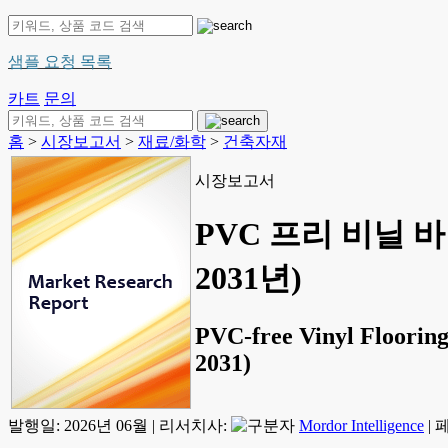
샘플 요청 목록
카트
문의
홈
>
시장보고서
>
재료/화학
>
건축자재
시장보고서
PVC 프리 비닐 바
2031년)
PVC-free Vinyl Flooring 
2031)
발행일:
2026년 06월
|
리서치사:
Mordor Intelligence
|
페