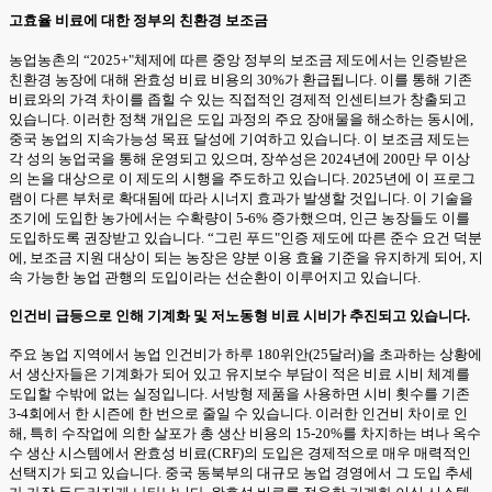
고효율 비료에 대한 정부의 친환경 보조금
농업농촌의 “2025+"체제에 따른 중앙 정부의 보조금 제도에서는 인증받은
친환경 농장에 대해 완효성 비료 비용의 30%가 환급됩니다. 이를 통해 기존
비료와의 가격 차이를 좁힐 수 있는 직접적인 경제적 인센티브가 창출되고
있습니다. 이러한 정책 개입은 도입 과정의 주요 장애물을 해소하는 동시에,
중국 농업의 지속가능성 목표 달성에 기여하고 있습니다. 이 보조금 제도는
각 성의 농업국을 통해 운영되고 있으며, 장쑤성은 2024년에 200만 무 이상
의 논을 대상으로 이 제도의 시행을 주도하고 있습니다. 2025년에 이 프로그
램이 다른 부처로 확대됨에 따라 시너지 효과가 발생할 것입니다. 이 기술을
조기에 도입한 농가에서는 수확량이 5-6% 증가했으며, 인근 농장들도 이를
도입하도록 권장받고 있습니다. “그린 푸드"인증 제도에 따른 준수 요건 덕분
에, 보조금 지원 대상이 되는 농장은 양분 이용 효율 기준을 유지하게 되어, 지
속 가능한 농업 관행의 도입이라는 선순환이 이루어지고 있습니다.
인건비 급등으로 인해 기계화 및 저노동형 비료 시비가 추진되고 있습니다.
주요 농업 지역에서 농업 인건비가 하루 180위안(25달러)을 초과하는 상황에
서 생산자들은 기계화가 되어 있고 유지보수 부담이 적은 비료 시비 체계를
도입할 수밖에 없는 실정입니다. 서방형 제품을 사용하면 시비 횟수를 기존
3-4회에서 한 시즌에 한 번으로 줄일 수 있습니다. 이러한 인건비 차이로 인
해, 특히 수작업에 의한 살포가 총 생산 비용의 15-20%를 차지하는 벼나 옥수
수 생산 시스템에서 완효성 비료(CRF)의 도입은 경제적으로 매우 매력적인
선택지가 되고 있습니다. 중국 동북부의 대규모 농업 경영에서 그 도입 추세