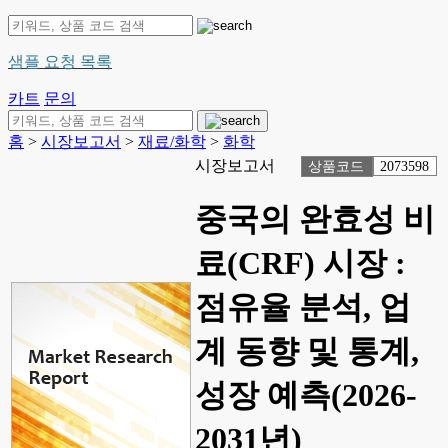
샘플 요청 목록
카트
문의
홈
>
시장보고서
>
재료/화학
>
화학
시장보고서
상품코드
2073598
중국의 완효성 비
료(CRF) 시장 :
점유율 분석, 업
계 동향 및 통계,
성장 예측(2026-
2031년)