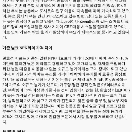
가 가장 두드러지게 나타납니다. 완효성 비료를 적용한 기계화 이식 시스템
에서는 기존의 분할 시비 방식에 비해 인건비를 25% 절감할 수 있습니다. 이
러한 추세는 농촌에서 도시로의 인구 이동이 지속됨에 따라 가속화되고 있으
며, 농업 종사자 수는 연간 3% 감소하고 있는 반면, 남아 있는 노동자들에게
는 높은 임금이 지급되고 있습니다. Lovol이나 Zoomlion과 같은 스마트 비료
살포 장비 제조업체들은 자사 기계에 CRF 대응 시스템을 탑재하고 있으며,
이로 인해 기술적 락인 효과가 발생하여 수요가 지속적으로 증가하고 있습니
다.
기존 벌크 NPK와의 가격 차이
완효성 비료는 기존의 일반 NPK 비료보다 가격이 2-3배 비싸며, 수익의 10%
미만에 불과한 낮은 이익률로 경영하고 있어 고가의 농업 자재를 구입하기
위한 농업 대출을 이용할 수 없는 소규모 농가에게는 구매 장벽이 되고 있습
니다. 이러한 가격 차이는 농산물 가격이 하락하여 농가들이 효율성 향상보
다 비용 절감을 우선시하는 시기에는 특히 큰 제약 요인이 됩니다. 중국에는
2억 가구의 소규모 농가가 있으며, 가구당 평균 경작 면적은 0.6헥타르이지
만, 수확량이 15% 이상 증가한다는 것이 입증되지 않는 한, 완효성 비료(CRF)
의 높은 가격을 정당화하기는 어렵습니다. 지역별 가격 민감도는 크게 다르
며, 농작물의 가치가 낮고 기계화가 진전되지 않은 중국 중부 및 남서부 지역
에서는 거부감이 가장 강합니다. 비료 협동조합이나 일괄 구매 프로그램은
부분적인 해결책을 제시하고 있지만, 그 혜택을 받는 농가는 전체 농가의
30%에 그치고 있어, 가격에 민감한 부문에서 시장 침투를 저해하고 있습니
다.
부문별 분석