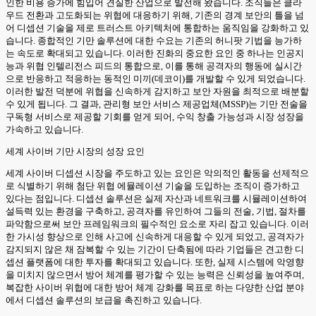
인한 비용 증가에 힘입어 견실한 산업으로 발전해 왔습니다. 조직들은 클라
우드 전환과 고도화되는 위협에 대응하기 위해, 기존의 경계 보안의 틀을 넘
어 디셉션 기술을 제로 트러스트 아키텍처에 통합하는 움직임을 강화하고 있
습니다. 종합적인 기만 솔루션에 대한 수요는 기존의 허니팟 기법을 능가하
는 속도로 확대되고 있습니다. 이러한 진화의 중요한 요인 중 하나는 인공지
능과 위협 인텔리전스 피드의 통합으로, 이를 통해 공격자의 행동에 실시간
으로 반응하고 적응하는 동적인 미끼(데코이)를 개발할 수 있게 되었습니다.
이러한 발전 덕분에 위협을 신속하게 감지하고 보안 자원을 최적으로 배분할
수 있게 됩니다. 그 결과, 관리형 보안 서비스 제공업체(MSSP)는 기만 전술을
구독형 서비스로 제공할 기회를 얻게 되어, 수익 창출 가능성과 시장 성장을
가속하고 있습니다.
세계 사이버 기만 시장의 성장 요인
세계 사이버 디셉션 시장을 주도하고 있는 요인은 악의적인 활동을 선제적으
로 식별하기 위해 첨단 위협 에뮬레이션 기술을 도입하는 조직이 증가하고
있다는 점입니다. 디셉션 솔루션은 실제 자산과 네트워크를 시뮬레이션하여
설득력 있는 환경을 구축하고, 공격자를 유인하여 그들의 전술, 기법, 절차를
파악함으로써 보안 프레임워크의 필수적인 요소로 자리 잡고 있습니다. 이러
한 가시성 향상으로 인해 사고에 신속하게 대응할 수 있게 되었고, 공격자가
감지되지 않은 채 잠복할 수 있는 기간이 단축됨에 따라 기업들은 견고한 디
셉션 플랫폼에 대한 투자를 확대되고 있습니다. 또한, 실제 시스템에 악영향
을 미치지 않으면서 방어 체계를 평가할 수 있는 능력은 신뢰성을 높여주며,
복잡한 사이버 위협에 대한 방어 체계 강화를 목표로 하는 다양한 산업 분야
에서 디셉션 솔루션의 보급을 촉진하고 있습니다.