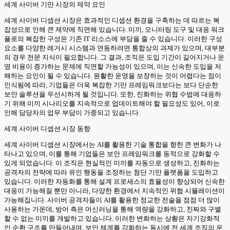
세계 사이버 기만 시장의 제약 요인
세계 사이버 디셉션 시장은 효과적인 디셉션 환경을 구축하는 데 따르는 복
잡성으로 인해 큰 제약에 직면해 있습니다. 미끼, 모니터링 도구 및 대응 워크
플로의 복잡한 구성은 기존 IT 리소스에 부담을 줄 수 있습니다. 이러한 구성
요소를 다양한 레거시 시스템과 연동하려면 통합상의 과제가 있으며, 대부분
의 경우 전문 지식이 필요합니다. 그 결과, 조직은 도입 기간이 길어지거나 운
영 비용이 증가하는 문제에 직면할 가능성이 있으며, 이는 신속한 도입을 저
해하는 요인이 될 수 있습니다. 원활한 운영을 보장하는 것이 어렵다는 점이
인식됨에 따라, 기업들은 더욱 복잡한 기만 프레임워크보다는 보다 단순한
보안 솔루션을 우선시하게 될 것입니다. 또한, 진화하는 위협 수법에 대응하
기 위해 미끼 시나리오를 지속적으로 업데이트해야 할 필요성도 있어, 이로
인해 담당자의 업무 부담이 가중되고 있습니다.
세계 사이버 디셉션 시장 동향
세계 사이버 디셉션 시장에서는 AI를 활용한 기술 통합을 향한 큰 변화가 나
타나고 있으며, 이를 통해 기업들은 보안 프레임워크를 동적으로 강화할 수
있게 되었습니다. 이 조직은 현실적인 미끼를 자동으로 생성하고, 진화하는
공격자의 전략에 따라 유인 행동을 조정하는 첨단 기만 플랫폼을 도입하고
있습니다. 이러한 자동화를 통해 설계 프로세스의 효율성이 향상되어 신속한
대응이 가능해질 뿐만 아니라, 다양한 환경에서 지속적인 위협 시뮬레이션이
가능해집니다. 사이버 공격자들이 AI를 활용한 정교한 전술을 점점 더 많이
사용하는 가운데, 방어 측은 머신러닝을 통해 역량을 강화하고, 진짜와 구별
할 수 없는 미끼를 개발하고 있습니다. 이러한 변화하는 상황은 자기강화적
인 순환 구조를 만들어내며, 보안 체계를 강화하는 동시에 전 세계 조직의 운