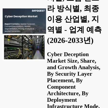
라 방식별, 최종
이용 산업별, 지
역별 - 업계 예측
(2026-2033년)
Cyber Deception
Market Size, Share,
and Growth Analysis,
By Security Layer
Placement, By
Component
Architecture, By
Deployment
Infrastructure Mode,