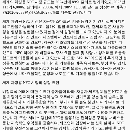
세계의 차량용 NFC 시장 규모는 2024년에 89억 달러로 평가되었고, 2025년
113억 6,000만 달러에서 2033년까지 798억 1,000만 달러로 성장하여 예측 기
간(2026-2033년)에 CAGR 27.6%를 기록할 전망입니다.
세계 차량용 NFC 시장은 차량과 스마트폰, 키풋 등의 기기 간 비접촉식 데이
터 교환을 가능하게 하고, ‘탭하여 잠금 해제’나 모바일 결제와 같은 사용자
경험 향상을 실현할 수 있다는 점에서 성장세를 보이고 있습니다. 이 분야는
기본적인 키리스 엔트리 시스템에서 인포테인먼트 시스템과의 고도화된 통
합으로 진화하고 있으며, 자동차 제조업체들에게 경쟁 우위를 제공합니다.
커넥티드카 기술의 급속한 확산과 결제 시스템의 확대가 도입을 가속화하고
있으며, NFC 리더기가 비접촉식 주차 요금 결제 및 차량 내 상거래를 효율화
함으로써 이용률이 높아지고 있습니다. 또한, AI와 IoT의 도입이 추가적인 성
장을 뒷받침하고 있습니다. 이러한 기술들은 예측 유지보수, 부정 행위 감지,
맞춤형 서비스를 통해 NFC 기능을 강화함으로써, 승용차 및 상용차 전체 차
량군에서 보다 효율적인 운영과 새로운 수익 기회를 창출하고 있습니다.
세계 차량용 NFC 시장의 성장 요인
비접촉식 거래에 대한 수요가 증가함에 따라, 자동차 제조업체들은 NFC 기술
을 차량에 탑재하여 운전자와 승객 모두에게 번거로움 없는 결제 솔루션을
제공합니다. 이러한 통합은 차량의 부가가치를 높일 뿐만 아니라 디지털 라
이프스타일로 향한 광범위한 전환 추세와도 부합하며, 그 결과 브랜드 충성
도를 높이고 다양한 시장 부문에서 NFC 탑재 모델에 대한 수요를 견인하고
있습니다. 또한, 서비스 갱신에 NFC를 활용하는 편의성은 구독형 서비스를
통한 지속적인 수익원을 창출하며, 제조업체 입장에서는 신차 설계 시 NFC
기술을 우선적으로 고려하게 하는 강력한 상업적 동기가 되고, 판매 후 고객