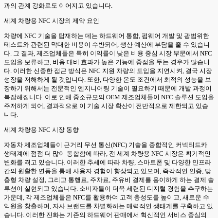
과의 관계 강화로도 이어지고 있습니다.
세계 차량용 NFC 시장의 제약 요인
차량에 NFC 기술을 탑재하는 데는 하드웨어 통합, 펌웨어 개발 및 광범위한
테스트와 관련된 막대한 비용이 수반되어, 생산 예산에 부담을 줄 수 있습니
다. 그 결과, 제조업체들은 특히 이익률이 낮은 비용 중심 시장 부문에서 NFC
도입을 보류하고, 비용 대비 효과가 높은 기능에 중점을 두는 경우가 많습니
다. 이러한 신중한 접근 방식은 NFC 지원 차량의 도입을 지연시켜, 결국 시장
성장을 저해하게 될 것입니다. 또한, 다양한 온도 조건에서 최적의 성능을 보
장하기 위해서는 전문적인 엔지니어링 기술이 필요하기 때문에 개발 과정이
복잡해집니다. 이로 인해 중소규모의 OEM 제조업체들이 NFC 솔루션 도입을
주저하게 되어, 결과적으로 이 기술 시장 확산이 전반적으로 제한되고 있습
니다.
세계 차량용 NFC 시장 동향
자동차 제조업체들이 근거리 무선 통신(NFC) 기술을 종합적인 커넥티드카
생태계에 점점 더 많이 통합함에 따라, 전 세계 차량용 NFC 시장은 획기적인
변화를 겪고 있습니다. 이러한 추세에 따라 차량, 스마트폰 및 다양한 인프라
간의 원활한 연동을 통해 사용자 경험이 향상되고 있으며, 즉각적인 인증, 맞
춤형 차량 설정, 그리고 통행료, 주차료, 주유비 결제를 용이하게 하는 결제 솔
루션이 실현되고 있습니다. 소비자들이 더욱 세련된 디지털 경험을 추구하는
가운데, 각 제조업체들은 NFC를 활용하여 고객 충성도를 높이고, 새로운 수
익원을 창출하며, 자사 브랜드를 차별화하는 매력적인 생태계를 구축하고 있
습니다. 이러한 진화는 기존의 하드웨어 판매에서 혁신적인 서비스 중심의