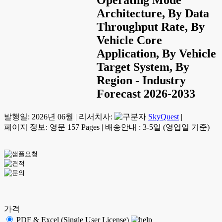
Architecture, By Data
Throughput Rate, By
Vehicle Core
Application, By Vehicle
Target System, By
Region - Industry
Forecast 2026-2033
발행일:
2026년 06월
|
리서치사:
SkyQuest
|
페이지 정보: 영문 157 Pages
|
배송안내 : 3-5일 (영업일 기준)
가격
PDF & Excel (Single User License)