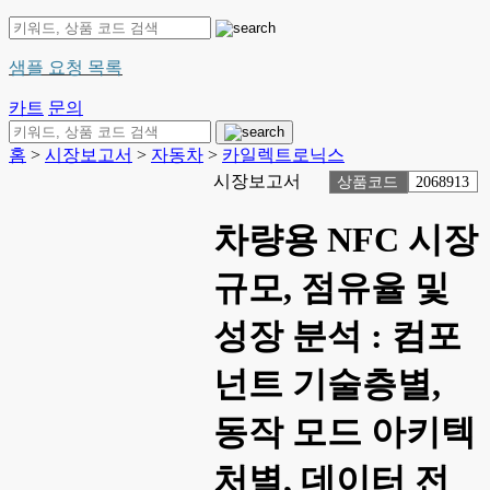
샘플 요청 목록
카트
문의
홈
>
시장보고서
>
자동차
>
카일렉트로닉스
시장보고서
상품코드
2068913
차량용 NFC 시장
규모, 점유율 및
성장 분석 : 컴포
넌트 기술층별,
동작 모드 아키텍
처별, 데이터 전