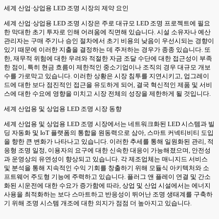
세계 산업·상업용 LED 조명 시장의 제약 요인
세계 산업·상업용 LED 조명 시장은 주로 대규모 LED 조명 프로젝트에 필요
한 막대한 초기 투자로 인해 어려움에 직면해 있습니다. 시설 소유자나 예산
관리자는 구매 주기나 승인 절차에서 초기 비용의 낮음이 우선시되는 경향이
있기 때문에 이러한 지출을 결정하는 데 주저하는 경우가 종종 있습니다. 또
한, 재무적 위험에 대한 우려와 적절한 자금 조달 수단에 대한 접근성이 부족
한 점이, 특히 현금 흐름이 제한적인 중소기업이나 조직의 경우 대규모 개보
수를 가로막고 있습니다. 이러한 상황은 시장 침투를 지연시키고, 업그레이
드에 대한 보다 점진적인 접근을 유도하게 되어, 결국 혁신적인 제품 및 서비
스에 대한 수요에 영향을 미치고 시장 전체의 성장을 제한하게 될 것입니다.
세계 산업용 및 상업용 LED 조명 시장 동향
세계 산업용 및 상업용 LED 조명 시장에서는 네트워크화된 LED 시스템과 빌
딩 자동화 및 IoT 플랫폼의 통합을 원동력으로 삼아, 스마트 커넥티비티 도입
을 향한 큰 변화가 나타나고 있습니다. 이러한 추세를 통해 일원화된 관리, 적
응형 조명 일정, 이용자의 요구에 대한 신속한 대응이 가능해졌으며, 안전성
과 운영상의 유연성이 향상되고 있습니다. 각 제조업체는 매니지드 서비스
및 분석을 통해 지속적인 수익 기회를 창출하기 위해 모듈식 아키텍처와 소
프트웨어 주도형 기능에 주력하고 있습니다. 플러그 앤 플레이 연결 및 간소
화된 시운전에 대한 수요가 증가함에 따라, 상업 및 산업 시설에서는 에너지
사용을 최적화하는 보다 스마트하고 반응성이 뛰어난 조명 생태계를 구축하
기 위해 조명 시스템 개조에 대한 의지가 점점 더 높아지고 있습니다.