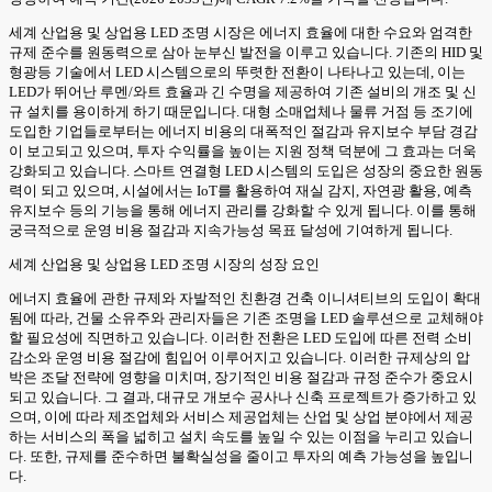
세계 산업용 및 상업용 LED 조명 시장은 에너지 효율에 대한 수요와 엄격한
규제 준수를 원동력으로 삼아 눈부신 발전을 이루고 있습니다. 기존의 HID 및
형광등 기술에서 LED 시스템으로의 뚜렷한 전환이 나타나고 있는데, 이는
LED가 뛰어난 루멘/와트 효율과 긴 수명을 제공하여 기존 설비의 개조 및 신
규 설치를 용이하게 하기 때문입니다. 대형 소매업체나 물류 거점 등 조기에
도입한 기업들로부터는 에너지 비용의 대폭적인 절감과 유지보수 부담 경감
이 보고되고 있으며, 투자 수익률을 높이는 지원 정책 덕분에 그 효과는 더욱
강화되고 있습니다. 스마트 연결형 LED 시스템의 도입은 성장의 중요한 원동
력이 되고 있으며, 시설에서는 IoT를 활용하여 재실 감지, 자연광 활용, 예측
유지보수 등의 기능을 통해 에너지 관리를 강화할 수 있게 됩니다. 이를 통해
궁극적으로 운영 비용 절감과 지속가능성 목표 달성에 기여하게 됩니다.
세계 산업용 및 상업용 LED 조명 시장의 성장 요인
에너지 효율에 관한 규제와 자발적인 친환경 건축 이니셔티브의 도입이 확대
됨에 따라, 건물 소유주와 관리자들은 기존 조명을 LED 솔루션으로 교체해야
할 필요성에 직면하고 있습니다. 이러한 전환은 LED 도입에 따른 전력 소비
감소와 운영 비용 절감에 힘입어 이루어지고 있습니다. 이러한 규제상의 압
박은 조달 전략에 영향을 미치며, 장기적인 비용 절감과 규정 준수가 중요시
되고 있습니다. 그 결과, 대규모 개보수 공사나 신축 프로젝트가 증가하고 있
으며, 이에 따라 제조업체와 서비스 제공업체는 산업 및 상업 분야에서 제공
하는 서비스의 폭을 넓히고 설치 속도를 높일 수 있는 이점을 누리고 있습니
다. 또한, 규제를 준수하면 불확실성을 줄이고 투자의 예측 가능성을 높입니
다.