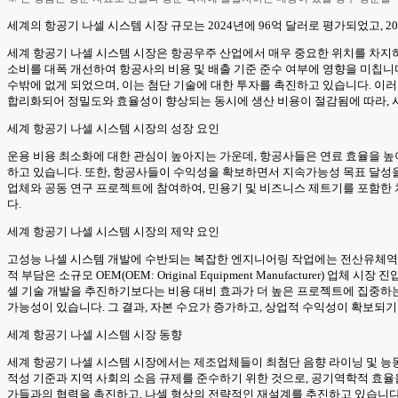
세계의 항공기 나셀 시스템 시장 규모는 2024년에 96억 달러로 평가되었고, 2025
세계 항공기 나셀 시스템 시장은 항공우주 산업에서 매우 중요한 위치를 차지하고 
소비를 대폭 개선하여 항공사의 비용 및 배출 기준 준수 여부에 영향을 미칩니
수밖에 없게 되었으며, 이는 첨단 기술에 대한 투자를 촉진하고 있습니다. 이러
합리화되어 정밀도와 효율성이 향상되는 동시에 생산 비용이 절감됨에 따라, 
세계 항공기 나셀 시스템 시장의 성장 요인
운용 비용 최소화에 대한 관심이 높아지는 가운데, 항공사들은 연료 효율을 높
하고 있습니다. 또한, 항공사들이 수익성을 확보하면서 지속가능성 목표 달성을
업체와 공동 연구 프로젝트에 참여하여, 민용기 및 비즈니스 제트기를 포함한
다.
세계 항공기 나셀 시스템 시장의 제약 요인
고성능 나셀 시스템 개발에 수반되는 복잡한 엔지니어링 작업에는 전산유체역학(
적 부담은 소규모 OEM(OEM: Original Equipment Manufactur
셀 기술 개발을 추진하기보다는 비용 대비 효과가 더 높은 프로젝트에 집중하는
가능성이 있습니다. 그 결과, 자본 수요가 증가하고, 상업적 수익성이 확보되
세계 항공기 나셀 시스템 시장 동향
세계 항공기 나셀 시스템 시장에서는 제조업체들이 최첨단 음향 라이닝 및 능동
적성 기준과 지역 사회의 소음 규제를 준수하기 위한 것으로, 공기역학적 효율
가들과의 협력을 촉진하고, 나셀 형상의 전략적인 재설계를 추진하고 있습니다