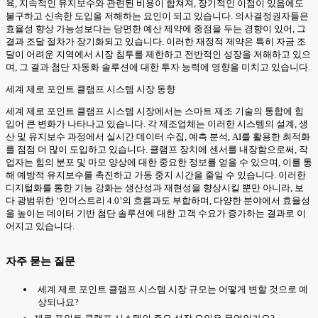
육, 지속적인 유지보수와 관련된 비용이 합쳐져, 장기적인 이점이 있음에도
불구하고 신속한 도입을 저해하는 요인이 되고 있습니다. 의사결정권자들은
효율성 향상 가능성보다는 당면한 예산 제약에 중점을 두는 경향이 있어, 그
결과 조달 절차가 장기화되고 있습니다. 이러한 재정적 제약은 특히 자금 조
달이 어려운 지역에서 시장 침투를 제한하고 전반적인 성장을 저해하고 있으
며, 그 결과 첨단 자동화 솔루션에 대한 투자 능력에 영향을 미치고 있습니다.
세계 제로 포인트 클램프 시스템 시장 동향
세계 제로 포인트 클램프 시스템 시장에서는 스마트 제조 기술의 통합에 힘
입어 큰 변화가 나타나고 있습니다. 각 제조업체는 이러한 시스템의 설계, 생
산 및 유지보수 과정에서 실시간 데이터 수집, 예측 분석, AI를 활용한 최적화
를 점점 더 많이 도입하고 있습니다. 클램프 장치에 센서를 내장함으로써, 작
업자는 힘의 분포 및 마모 양상에 대한 중요한 정보를 얻을 수 있으며, 이를 통
해 예방적 유지보수를 촉진하고 가동 중지 시간을 줄일 수 있습니다. 이러한
디지털화를 통한 기능 강화는 생산성과 재현성을 향상시킬 뿐만 아니라, 보
다 광범위한 ‘인더스트리 4.0’의 흐름과도 부합하며, 다양한 분야에서 효율성
을 높이는 데이터 기반 첨단 솔루션에 대한 고객 수요가 증가하는 결과로 이
어지고 있습니다.
자주 묻는 질문
세계 제로 포인트 클램프 시스템 시장 규모는 어떻게 변할 것으로 예
상되나요?