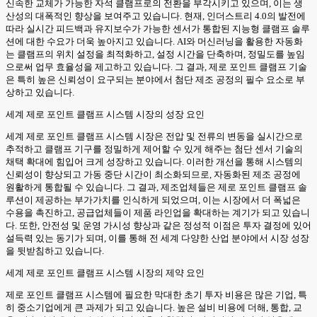
신속한 교체가 가능한 자석 클램프로의 전환을 부각시키고 있으며, 이는 생
산성의 대폭적인 향상을 보여주고 있습니다. 현재, 인더스트리 4.0의 발전에
따라 실시간 피드백과 유지보수가 가능한 센서가 통합된 지능형 클램프 솔루
션에 대한 수요가 더욱 높아지고 있습니다. AI와 머신러닝을 활용한 자동화
는 클램프의 위치 설정을 최적화하고, 설정 시간을 단축하며, 정밀도를 높임
으로써 업무 효율성을 제고하고 있습니다. 그 결과, 제로 포인트 클램프 기술
은 특히 높은 신뢰성이 요구되는 분야에서 첨단 제조 공정의 필수 요소로 부
상하고 있습니다.
세계 제로 포인트 클램프 시스템 시장의 성장 요인
세계 제로 포인트 클램프 시스템 시장은 전압 및 전류의 변동을 실시간으로
추적하고 클램프 기구를 정밀하게 제어할 수 있게 해주는 첨단 센서 기술의
채택 확대에 힘입어 크게 성장하고 있습니다. 이러한 개선을 통해 시스템의
신뢰성이 향상되고 가동 중단 시간이 최소화되므로, 자동화된 제조 공정에
원활하게 통합될 수 있습니다. 그 결과, 제조업체들은 제로 포인트 클램프 솔
루션이 제공하는 부가가치를 인식하게 되었으며, 이는 시장에서 더 폭넓은
수용을 촉진하고, 공급업체들이 제품 라인업을 확대하는 계기가 되고 있습니
다. 또한, 안전성 및 운영 가시성 향상과 같은 정성적 이점은 투자 결정에 있어
설득력 있는 동기가 되며, 이를 통해 전 세계 다양한 산업 분야에서 시장 성장
을 뒷받침하고 있습니다.
세계 제로 포인트 클램프 시스템 시장의 제약 요인
제로 포인트 클램프 시스템에 필요한 막대한 초기 투자 비용은 많은 기업, 특
히 중소기업에게 큰 과제가 되고 있습니다. 높은 설비 비용에 더해, 통합, 교