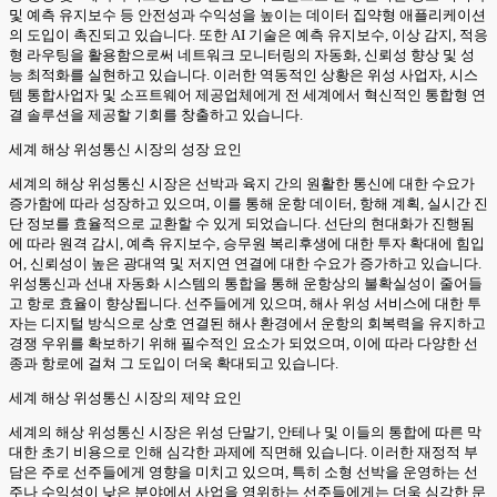
및 예측 유지보수 등 안전성과 수익성을 높이는 데이터 집약형 애플리케이션
의 도입이 촉진되고 있습니다. 또한 AI 기술은 예측 유지보수, 이상 감지, 적응
형 라우팅을 활용함으로써 네트워크 모니터링의 자동화, 신뢰성 향상 및 성
능 최적화를 실현하고 있습니다. 이러한 역동적인 상황은 위성 사업자, 시스
템 통합사업자 및 소프트웨어 제공업체에게 전 세계에서 혁신적인 통합형 연
결 솔루션을 제공할 기회를 창출하고 있습니다.
세계 해상 위성통신 시장의 성장 요인
세계의 해상 위성통신 시장은 선박과 육지 간의 원활한 통신에 대한 수요가
증가함에 따라 성장하고 있으며, 이를 통해 운항 데이터, 항해 계획, 실시간 진
단 정보를 효율적으로 교환할 수 있게 되었습니다. 선단의 현대화가 진행됨
에 따라 원격 감시, 예측 유지보수, 승무원 복리후생에 대한 투자 확대에 힘입
어, 신뢰성이 높은 광대역 및 저지연 연결에 대한 수요가 증가하고 있습니다.
위성통신과 선내 자동화 시스템의 통합을 통해 운항상의 불확실성이 줄어들
고 항로 효율이 향상됩니다. 선주들에게 있으며, 해사 위성 서비스에 대한 투
자는 디지털 방식으로 상호 연결된 해사 환경에서 운항의 회복력을 유지하고
경쟁 우위를 확보하기 위해 필수적인 요소가 되었으며, 이에 따라 다양한 선
종과 항로에 걸쳐 그 도입이 더욱 확대되고 있습니다.
세계 해상 위성통신 시장의 제약 요인
세계의 해상 위성통신 시장은 위성 단말기, 안테나 및 이들의 통합에 따른 막
대한 초기 비용으로 인해 심각한 과제에 직면해 있습니다. 이러한 재정적 부
담은 주로 선주들에게 영향을 미치고 있으며, 특히 소형 선박을 운영하는 선
주나 수익성이 낮은 분야에서 사업을 영위하는 선주들에게는 더욱 심각한 문