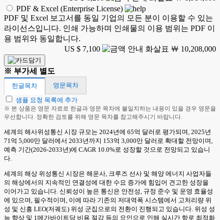
PDF & Excel (Enterprise License)
PDF 및 Excel 보고서를 동일 기업의 모든 분이 이용할 수 있는
라이선스입니다. 인쇄 가능하며 인쇄물의 이용 범위는 PDF 이
용 범위와 동일합니다.
US $ 7,100
￦ 10,208,000
※ 부가세 별도
영문목차
한글목차
샘플 요청 목록에 추가
※ 본 상품은 영문 자료로 한글과 영문 목차에 불일치하는 내용이 있을 경우 영문을
우선합니다. 정확한 검토를 위해 영문 목차를 참고해주시기 바랍니다.
세계의 해사위성통신 시장 규모는 2024년에 65억 달러로 평가되며, 2025년
71억 5,000만 달러에서 2033년까지 153억 3,000만 달러로 확대할 전망이며,
예측 기간(2026-2033년)에 CAGR 10.0%로 성장할 것으로 전망되고 있습니
다.
세계의 해상 위성통신 시장은 해운사, 크루즈 선사 및 해양 에너지 사업자들
의 해상에서의 지속적인 연결성에 대한 수요 증가에 힘입어 견고한 성장을
이어가고 있습니다. 신뢰성이 높은 통신은 안전성, 규정 준수 및 운영 효율성
에 있으며, 필수적이며, 이에 따라 기존의 저대역폭 시스템에서 고처리량 위
성 및 신흥 LEO(저궤도) 위성 군집으로의 전환이 진행되고 있습니다. 위성 성
능 향상 및 1메가바이트당 비용 절감 등의 요인으로 인해 실시간 항로 최적화