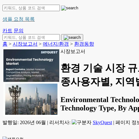
샘플 요청 목록
카트
문의
홈
>
시장보고서
>
에너지/환경
>
환경동향
시장보고서
환경 기술 시장 규
종사용자별, 지역별 -
Environmental Technolog
Technology Type, By App
발행일:
2026년 06월
|
리서치사:
SkyQuest
|
페이지 정보: