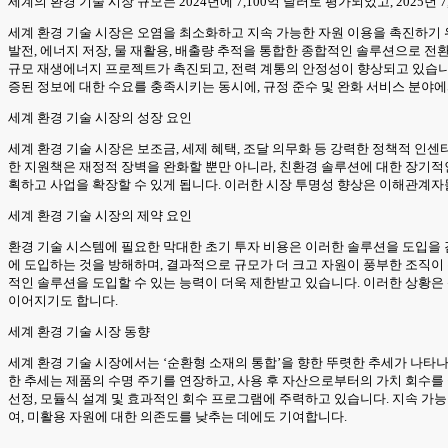
세계의 환경 기술 시장 규모는 2024년에 7,100억 달러로 평가되었고, 2025년 7,
세계 환경 기술 시장은 오염을 최소화하고 지속 가능한 자원 이용을 촉진하기 
발전, 에너지 저장, 물 재활용, 배출량 추적을 통합한 종합적인 솔루션으로 전
규모 재생에너지 프로젝트가 촉진되고, 전력 계통의 안정성이 향상되고 있습니
증된 정보에 대한 수요를 충족시키는 동시에, 규정 준수 및 완화 서비스 분야
세계 환경 기술 시장의 성장 요인
세계 환경 기술 시장은 보조금, 세제 혜택, 조달 의무화 등 강력한 정책적 
한 지원책은 재정적 장벽을 완화할 뿐만 아니라, 친환경 솔루션에 대한 장기적
획하고 사업을 확장할 수 있게 됩니다. 이러한 시장 투명성 향상은 이해관계자
세계 환경 기술 시장의 제약 요인
환경 기술 시스템에 필요한 막대한 초기 투자 비용은 이러한 솔루션을 도입을 
에 도입하는 것을 방해하며, 결과적으로 규모가 더 크고 자원이 풍부한 조직이
적인 솔루션을 도입할 수 있는 능력이 더욱 제한받고 있습니다. 이러한 상황은
이어지기도 합니다.
세계 환경 기술 시장 동향
세계 환경 기술 시장에서는 ‘순환형 소재의 통합’을 향한 뚜렷한 추세가 나타
한 추세는 제품의 수명 주기를 연장하고, 사용 후 자산으로부터의 가치 회수
선정, 모듈식 설계 및 효과적인 회수 프로그램에 주력하고 있습니다. 지속 가
여, 미활용 자원에 대한 의존도를 낮추는 데에도 기여합니다.