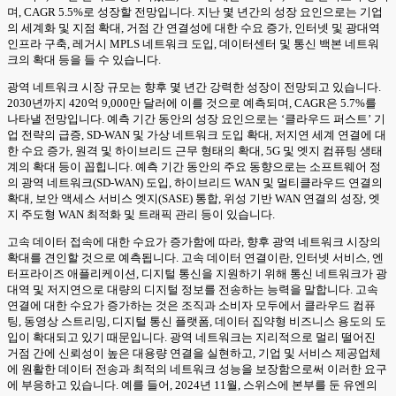
며, CAGR 5.5%로 성장할 전망입니다. 지난 몇 년간의 성장 요인으로는 기업
의 세계화 및 지점 확대, 거점 간 연결성에 대한 수요 증가, 인터넷 및 광대역
인프라 구축, 레거시 MPLS 네트워크 도입, 데이터센터 및 통신 백본 네트워
크의 확대 등을 들 수 있습니다.
광역 네트워크 시장 규모는 향후 몇 년간 강력한 성장이 전망되고 있습니다.
2030년까지 420억 9,000만 달러에 이를 것으로 예측되며, CAGR은 5.7%를
나타낼 전망입니다. 예측 기간 동안의 성장 요인으로는 ‘클라우드 퍼스트’ 기
업 전략의 급증, SD-WAN 및 가상 네트워크 도입 확대, 저지연 세계 연결에 대
한 수요 증가, 원격 및 하이브리드 근무 형태의 확대, 5G 및 엣지 컴퓨팅 생태
계의 확대 등이 꼽힙니다. 예측 기간 동안의 주요 동향으로는 소프트웨어 정
의 광역 네트워크(SD-WAN) 도입, 하이브리드 WAN 및 멀티클라우드 연결의
확대, 보안 액세스 서비스 엣지(SASE) 통합, 위성 기반 WAN 연결의 성장, 엣
지 주도형 WAN 최적화 및 트래픽 관리 등이 있습니다.
고속 데이터 접속에 대한 수요가 증가함에 따라, 향후 광역 네트워크 시장의
확대를 견인할 것으로 예측됩니다. 고속 데이터 연결이란, 인터넷 서비스, 엔
터프라이즈 애플리케이션, 디지털 통신을 지원하기 위해 통신 네트워크가 광
대역 및 저지연으로 대량의 디지털 정보를 전송하는 능력을 말합니다. 고속
연결에 대한 수요가 증가하는 것은 조직과 소비자 모두에서 클라우드 컴퓨
팅, 동영상 스트리밍, 디지털 통신 플랫폼, 데이터 집약형 비즈니스 용도의 도
입이 확대되고 있기 때문입니다. 광역 네트워크는 지리적으로 멀리 떨어진
거점 간에 신뢰성이 높은 대용량 연결을 실현하고, 기업 및 서비스 제공업체
에 원활한 데이터 전송과 최적의 네트워크 성능을 보장함으로써 이러한 요구
에 부응하고 있습니다. 예를 들어, 2024년 11월, 스위스에 본부를 둔 유엔의