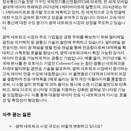
정보통신기술 전문 기구인 국제전기통신연합(ITU)에 따르면, 전 세계 모바일
광대역 데이터 트래픽은 2023년에 1제타바이트에 달했으며, 2024년에는 약
1.3제타바이트로 증가할 것으로 예측되고 있어, 전 세계적으로 고속 연결에
대한 수요가 급속히 증가하고 있음을 보여주고 있습니다. 따라서 고속 데이
터 통신에 대한 수요 증가가 광역 네트워크 시장의 성장을 주도하고 있습니
다.
광역 네트워크 시장의 주요 기업들은 경쟁 우위를 확보하기 위해 멀티레일
광전송 아키텍처 등 광통신 기술의 발전에 주력하고 있습니다. 멀티레일 광
전송이란, 여러 광 채널을 병렬 전송 채널을 통해 전송함으로써 대역폭을 확
대하고 스펙트럼 효율을 향상시켜, 광역 네트워크에서 확장 가능한 장거리
데이터 전송을 가능하게 하는 광통신 기법입니다. 예를 들어, 2025년 9월, 미
국에 본사를 둔 포토닉스 기업인 Coherent Corp.는 첨단 광통신 네트워크용
차세대 멀티레일 광전송 기술을 발표하며, 광역 네트워크 시장에서 증가하는
고속 데이터 연결 수요에 대응했습니다. 이 플랫폼은 C대역과 L대역의 파장
을 결합하여 전송 대역폭을 2배로 늘리는 동적 게인 이퀄라이저를 통합함으
로써, 시스템 설치 면적을 약 20% 줄이는 동시에 스캔 시간을 절반으로 단축
하고, 최대 32곳의 모니터링 지점을 지원하는 강화된 광채널 모니터링 기능
을 도입했습니다. 이를 통해 대용량 데이터 전송 시 네트워크의 가시성, 효율
성 및 확장성이 향상됩니다.
자주 묻는 질문
광역 네트워크 시장 규모는 어떻게 변화하고 있나요?