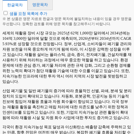
영문목차
한글목차
샘플 요청 목록에 추가
※ 본 상품은 영문 자료로 한글과 영문 목차에 불일치하는 내용이 있을 경우 영문을
우선합니다. 정확한 검토를 위해 영문 목차를 참고해주시기 바랍니다.
세계의 재활용 장비 시장 규모는 2025년 62억 1,000만 달러에서 2034년에는
104억 3,000만 달러에 달할 것으로 예측되며, 2026년부터 2034년까지 CAGR
5.93%로 성장할 것으로 전망됩니다. 정부, 산업계, 소비자들이 폐기물 관리와
자원 보전을 더욱 중요하게 여기게 됨에 따라, 이 시장은 강력한 성장을 이루
고 있습니다. 재활용 설비는 플라스틱, 금속, 종이, 전자폐기물, 건설자재를 재
사용하기 위해 처리하는 과정에서 매우 중요한 역할을 하고 있습니다. 환경
문제에 대한 관심 증가, 폐기물 처리에 관한 규제 강화, 그리고 순환형 경제를
위한 노력의 확대가 첨단 재활용 기술에 대한 수요를 이끌고 있습니다. 또한,
지속가능한 인프라에 대한 투자 역시 여러 지역의 시장 발전을 뒷받침하고
있습니다.
산업 폐기물 및 일반 폐기물의 증가에 따라 효율적인 선별, 파쇄, 분쇄 및 분리
장치의 도입이 확대되고 있습니다. 자동화, 로봇공학, 인공지능 등의 기술적
진보에 힘입어 재활용 효율과 자원 회수율이 향상되고 있습니다. 각국 정부
는 재활용 활동을 촉진하고 매립 처리에 대한 의존도를 낮추기 위한 정책과
인센티브를 도입하고 있습니다. 또한, 기업의 지속가능성 관련 활동이 확대
됨에 따라 재활용 시설 및 자원 회수 사업에 대한 투자도 증가하고 있습니다.
각국이 환경 지속가능성 목표 달성과 이산화탄소 배출량 감축에 주력하고 있
는 만큼, 향후 전망은 여전히 매우 밝습니다. 복잡한 폐기물 흐름을 처리할 수