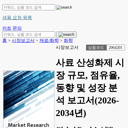
샘플 요청 목록
카트
문의
홈
>
시장보고서
>
재료/화학
>
화학
시장보고서
상품코드
2064201
사료 산성화제 시
장 규모, 점유율,
동향 및 성장 분
석 보고서(2026-
2034년)