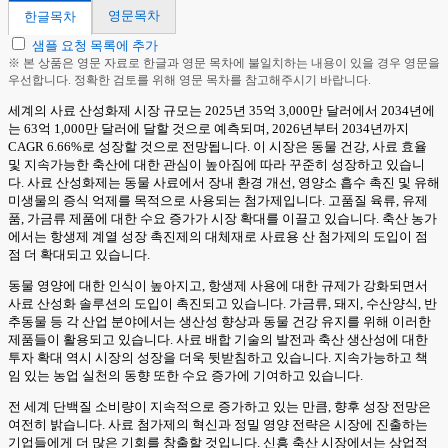
영문목차
한글목차
샘플 요청 목록에 추가
※ 본 상품은 영문 자료로 한글과 영문 목차에 불일치하는 내용이 있을 경우 영문을
우선합니다. 정확한 검토를 위해 영문 목차를 참고해주시기 바랍니다.
세계의 사료 산성화제 시장 규모는 2025년 35억 3,000만 달러에서 2034년에
는 63억 1,000만 달러에 달할 것으로 예측되며, 2026년부터 2034년까지
CAGR 6.66%로 성장할 것으로 전망됩니다. 이 시장은 동물 건강, 사료 효율
및 지속가능한 축산에 대한 관심이 높아짐에 따라 꾸준히 성장하고 있습니
다. 사료 산성화제는 동물 사료에서 장내 환경 개선, 영양소 흡수 촉진 및 유해
미생물의 증식 억제를 목적으로 사용되는 첨가제입니다. 고품질 육류, 유제
품, 가금류 제품에 대한 수요 증가가 시장 확대를 이끌고 있습니다. 축산 농가
에서는 항생제 계열 성장 촉진제의 대체재로 사료용 산 첨가제의 도입이 점
점 더 확대되고 있습니다.
동물 영양에 대한 인식이 높아지고, 항생제 사용에 대한 규제가 강화되면서
사료 산성화 솔루션의 도입이 촉진되고 있습니다. 가금류, 돼지, 수산양식, 반
추동물 등 각 산업 분야에서는 생산성 향상과 동물 건강 유지를 위해 이러한
제품들이 활용되고 있습니다. 사료 배합 기술의 발전과 축산 생산성에 대한
투자 확대 역시 시장의 성장을 더욱 뒷받침하고 있습니다. 지속가능하고 책
임 있는 농업 실천의 동향 또한 수요 증가에 기여하고 있습니다.
전 세계 단백질 소비량이 지속적으로 증가하고 있는 만큼, 향후 성장 전망은
여전히 밝습니다. 사료 첨가제의 혁신과 정밀 영양 전략은 시장에 진출하는
기업들에게 더 많은 기회를 창출할 것입니다. 신흥 축산 시장에서는 상업적