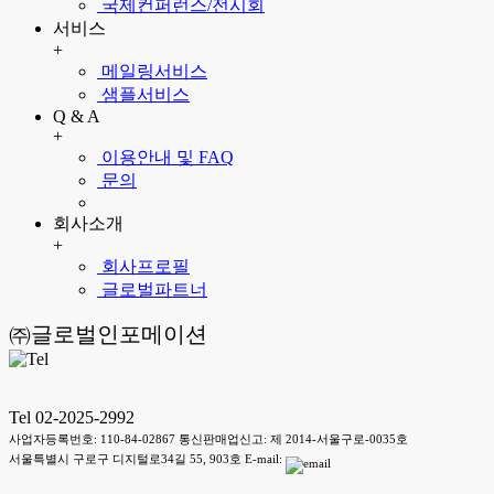
국제컨퍼런스/전시회
서비스
+
메일링서비스
샘플서비스
Q & A
+
이용안내 및 FAQ
문의
회사소개
+
회사프로필
글로벌파트너
㈜글로벌인포메이션
Tel 02-2025-2992
사업자등록번호: 110-84-02867 통신판매업신고: 제 2014-서울구로-0035호
서울특별시 구로구 디지털로34길 55, 903호 E-mail: