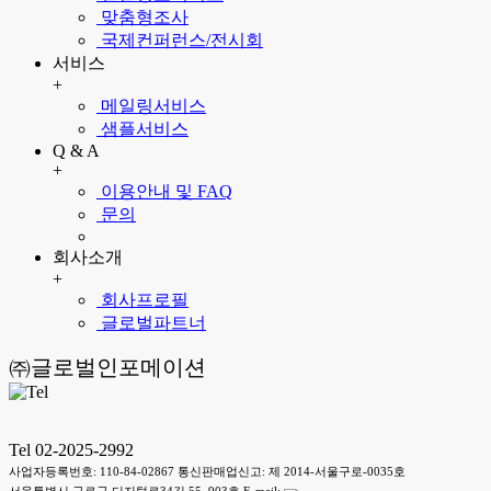
맞춤형조사
국제컨퍼런스/전시회
서비스
+
메일링서비스
샘플서비스
Q & A
+
이용안내 및 FAQ
문의
회사소개
+
회사프로필
글로벌파트너
㈜글로벌인포메이션
Tel 02-2025-2992
사업자등록번호: 110-84-02867 통신판매업신고: 제 2014-서울구로-0035호
서울특별시 구로구 디지털로34길 55, 903호 E-mail: