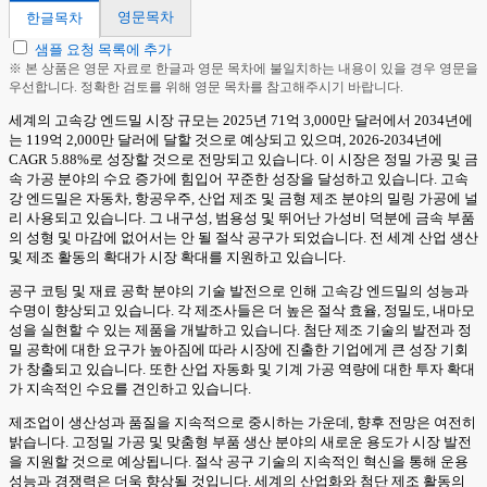
영문목차
한글목차
샘플 요청 목록에 추가
※ 본 상품은 영문 자료로 한글과 영문 목차에 불일치하는 내용이 있을 경우 영문을
우선합니다. 정확한 검토를 위해 영문 목차를 참고해주시기 바랍니다.
세계의 고속강 엔드밀 시장 규모는 2025년 71억 3,000만 달러에서 2034년에
는 119억 2,000만 달러에 달할 것으로 예상되고 있으며, 2026-2034년에
CAGR 5.88%로 성장할 것으로 전망되고 있습니다. 이 시장은 정밀 가공 및 금
속 가공 분야의 수요 증가에 힘입어 꾸준한 성장을 달성하고 있습니다. 고속
강 엔드밀은 자동차, 항공우주, 산업 제조 및 금형 제조 분야의 밀링 가공에 널
리 사용되고 있습니다. 그 내구성, 범용성 및 뛰어난 가성비 덕분에 금속 부품
의 성형 및 마감에 없어서는 안 될 절삭 공구가 되었습니다. 전 세계 산업 생산
및 제조 활동의 확대가 시장 확대를 지원하고 있습니다.
공구 코팅 및 재료 공학 분야의 기술 발전으로 인해 고속강 엔드밀의 성능과
수명이 향상되고 있습니다. 각 제조사들은 더 높은 절삭 효율, 정밀도, 내마모
성을 실현할 수 있는 제품을 개발하고 있습니다. 첨단 제조 기술의 발전과 정
밀 공학에 대한 요구가 높아짐에 따라 시장에 진출한 기업에게 큰 성장 기회
가 창출되고 있습니다. 또한 산업 자동화 및 기계 가공 역량에 대한 투자 확대
가 지속적인 수요를 견인하고 있습니다.
제조업이 생산성과 품질을 지속적으로 중시하는 가운데, 향후 전망은 여전히
밝습니다. 고정밀 가공 및 맞춤형 부품 생산 분야의 새로운 용도가 시장 발전
을 지원할 것으로 예상됩니다. 절삭 공구 기술의 지속적인 혁신을 통해 운용
성능과 경쟁력은 더욱 향상될 것입니다. 세계의 산업화와 첨단 제조 활동의