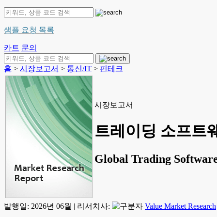
샘플 요청 목록
카트
문의
홈
>
시장보고서
>
통신/IT
>
핀테크
시장보고서
트레이딩 소프트웨어 
Global Trading Software
발행일:
2026년 06월
|
리서치사:
Value Market Research