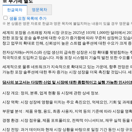
※ 부가세 별도
영문목차
한글목차
샘플 요청 목록에 추가
※ 본 상품은 영문 자료로 한글과 영문 목차에 불일치하는 내용이 있을 경우 영문을
세계의 포장용 스트래핑 자재 시장 규모는 2025년 103억 1,000만 달러에서 203
전한 포장 및 운송 솔루션에 대한 수요가 증가함에 따라 꾸준히 성장하고 있습
창고 업무의 확대로 인해, 신뢰성이 높은 스트랩 솔루션에 대한 수요가 크게 
전자상거래(e-커머스)와 산업 생산의 급속한 성장은 시장 확대를 뒷받침하는 
적극적으로 도입하고 있습니다. 자동 포장 시스템의 기술적 발전 또한 수요를 
세계적으로 물류 네트워크가 지속적으로 확대되고 있는 가운데, 향후 전망은 
가능한 포장 솔루션에 대한 투자 증가는 시장 성장을 더욱 촉진할 것입니다. 세
당사의 보고서는 다양한 산업 및 시장에 대한 종합적이고 실행 가능한 인사이
시장 개요: 정의, 분류, 업계 현황 등 시장에 관한 상세 정보.
시장 역학: 시장 성장에 영향을 미치는 주요 촉진요인, 억제요인, 기회 및 과제
부문별 분석 : 제품 유형, 용도, 최종 사용자, 지역 등의 기준에 따라 시장을 
경쟁 환경: 시장 점유율, 제품 포트폴리오, 전략적 이니셔티브, 재무 실적 등
시장 전망: 과거 데이터와 현재 시장 상황을 바탕으로 일정 기간 동안 시장 