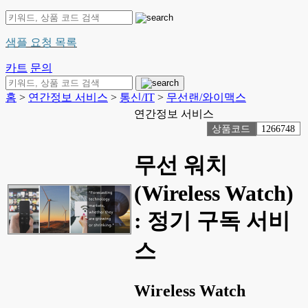
샘플 요청 목록
카트
문의
홈
>
연간정보 서비스
>
통신/IT
>
무선랜/와이맥스
연간정보 서비스
상품코드
1266748
무선 워치
(Wireless Watch)
: 정기 구독 서비
스
Wireless Watch