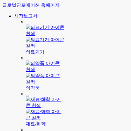
글로벌인포메이션 홈페이지
시장보고서
의료기기
의약품
재료/화학