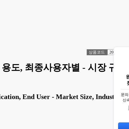
상품코드
2069647
 용도, 최종사용자별 - 시장 규
문의
tion, End User - Market Size, Industry
신