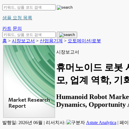
샘플 요청 목록
카트
문의
홈
>
시장보고서
>
산업용기계
>
오토메이션/로봇
시장보고서
휴머노이드 로봇 시
모, 업계 역학, 기회
Humanoid Robot Market:
Dynamics, Opportunity A
발행일:
2026년 06월
|
리서치사:
Astute Analytica
|
페이지