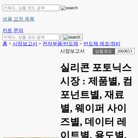
샘플 요청 목록
카트
문의
홈
>
시장보고서
>
전자부품/반도체
>
반도체 제조/장비
시장보고서
상품코드
2069653
실리콘 포토닉스
시장 : 제품별, 컴
포넌트별, 재료
별, 웨이퍼 사이
즈별, 데이터 레
이트별, 용도별,