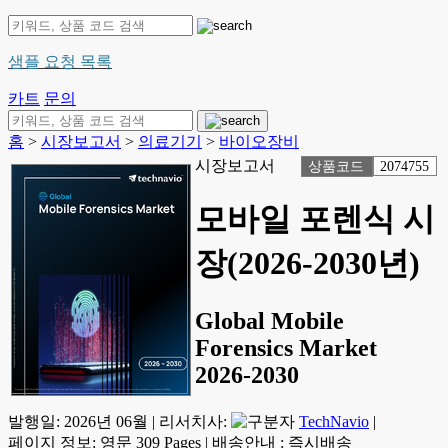
샘플 요청 목록
카트
문의
홈
>
시장보고서
>
의료기기
>
바이오장비
시장보고서
상품코드
2074755
모바일 포렌식 시
장(2026-2030년)
Global Mobile
Forensics Market
2026-2030
발행일:
2026년 06월
|
리서치사:
TechNavio
|
페이지 정보: 영문 309 Pages
|
배송안내 : 즉시배송