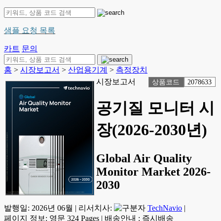
샘플 요청 목록
카트
문의
홈
>
시장보고서
>
산업용기계
>
측정장치
시장보고서
상품코드
2078633
공기질 모니터 시
장(2026-2030년)
Global Air Quality
Monitor Market 2026-
2030
발행일:
2026년 06월
|
리서치사:
TechNavio
|
페이지 정보: 영문 324 Pages
|
배송안내 : 즉시배송