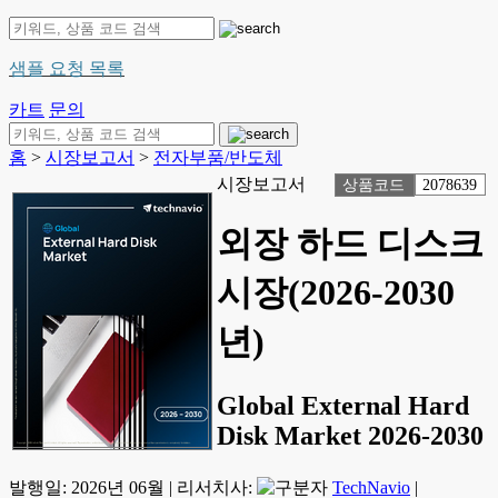
샘플 요청 목록
카트
문의
홈
>
시장보고서
>
전자부품/반도체
시장보고서
상품코드
2078639
외장 하드 디스크
시장(2026-2030
년)
Global External Hard
Disk Market 2026-2030
발행일:
2026년 06월
|
리서치사:
TechNavio
|