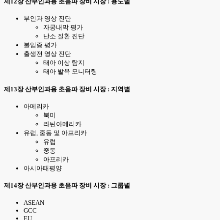
제12장 산부인과용 초음파 장비 시장 : 용도별
부인과 영상 진단
자궁내막 평가
난소 질환 진단
불임증 평가
출생전 영상 진단
태아 이상 탐지
태아 발육 모니터링
제13장 산부인과용 초음파 장비 시장 : 지역별
아메리카
북미
라틴아메리카
유럽, 중동 및 아프리카
유럽
중동
아프리카
아시아태평양
제14장 산부인과용 초음파 장비 시장 : 그룹별
ASEAN
GCC
EU