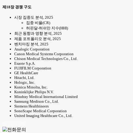
제18장 경쟁 구도
시장 집중도 분석, 2025
집중 비율(CR)
허핀달-허쉬만 지수(HHI)
최근 동향과 영향 분석, 2025
제품 포트폴리오 분석, 2025
벤치마킹 분석, 2025
Analogic Corporation
Canon Medical Systems Corporation
Chison Medical Technologies Co., Ltd.
Esaote S.p.A.
FUJIFILM Corporation
GE HealthCare
Hitachi, Ltd.
Hologic, Inc.
Konica Minolta, Inc.
Koninklijke Philips N.V.
Mindray Medical International Limited
Samsung Medison Co., Ltd.
Siemens Healthineers
SonoScape Medical Corporation
United Imaging Healthcare Co., Ltd.
KSA 26.02.05