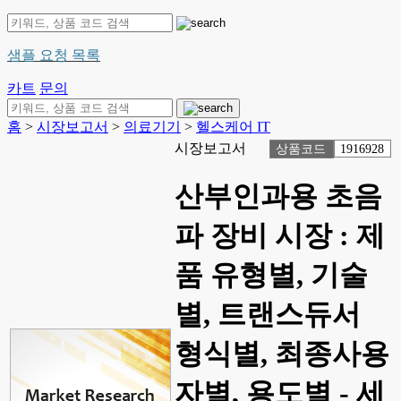
샘플 요청 목록
카트
문의
홈
>
시장보고서
>
의료기기
>
헬스케어 IT
시장보고서
상품코드
1916928
산부인과용 초음
파 장비 시장 : 제
품 유형별, 기술
별, 트랜스듀서
형식별, 최종사용
자별, 용도별 - 세