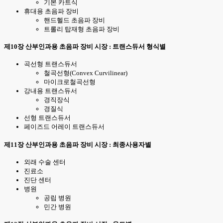
기본 카트식
휴대용 초음파 장비
핸드헬드 초음파 장비
트롤리 탑재형 초음파 장비
제10장 산부인과용 초음파 장비 시장 : 트랜스듀서 형식별
곡선형 트랜스듀서
철곡선형(Convex Curvilinear)
마이크로철곡선형
강내용 트랜스듀서
경직장식
경질식
선형 트랜스듀서
페이즈드 어레이 트랜스듀서
제11장 산부인과용 초음파 장비 시장 : 최종사용자별
외래 수술 센터
진료소
진단 센터
병원
공립 병원
민간 병원