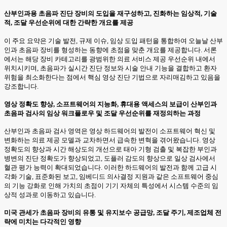
산부인과용 초음파 진단 장비의 도입을 재구성하고, 진화하는 임상적, 기술
적, 조달 우선순위에 대한 간략한 개요를 제공
이 주요 요약은 기술 발전, 규제 이슈, 임상 도입 패턴을 통합하여 오늘날 산부
인과 초음파 장비를 형성하는 동향에 초점을 맞춘 개요를 제공합니다. 서론
에서는 해당 장비 카테고리를 광범위한 의료 서비스 제공 우선순위 내에서
위치시키며, 초음파가 실시간 진단 정보와 시술 안내 기능을 결합하고 환자
위험을 최소화한다는 점에서 핵심 영상 진단 기법으로 자리매김하고 있음을
강조합니다.
영상 정확도 향상, 소프트웨어의 지능화, 휴대용 액세스의 보급이 산부인과
초음파 검사의 임상 워크플로우 및 조달 우선순위를 재정의하는 과정
산부인과 초음파 검사 영역은 영상 하드웨어의 발전이 소프트웨어 혁신 및
변화하는 의료 제공 모델과 교차하면서 급속한 변혁을 겪어왔습니다. 영상
정확도의 향상과 시간 해상도의 개선으로 태아 기형 검출 및 복잡한 부인과
병변의 진단 정확도가 향상되었고, 도플러 감도의 향상으로 일상 검사에서
혈관 평가 능력이 확대되었습니다. 이러한 하드웨어의 발전과 함께 고급 시
각화 기술, 표준화된 보고, 임베디드 의사결정 지원과 같은 소프트웨어 중심
의 기능 강화로 인해 가치의 초점이 기기 자체의 특성에서 시스템 수준의 임
상적 성과로 이동하고 있습니다.
미국 관세가 초음파 장비의 유통 및 유지보수 공급망, 조달 주기, 제조업체 전
략에 미치는 다각적인 영향