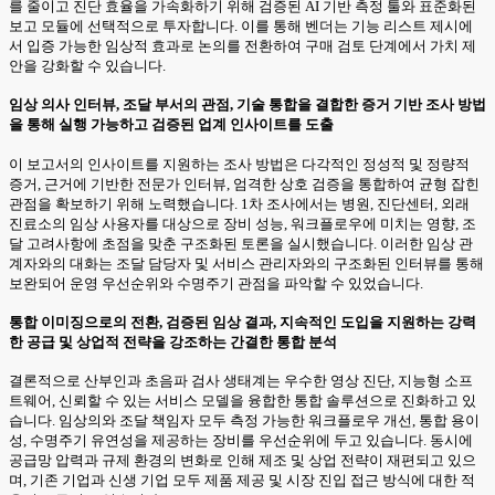
를 줄이고 진단 효율을 가속화하기 위해 검증된 AI 기반 측정 툴와 표준화된
보고 모듈에 선택적으로 투자합니다. 이를 통해 벤더는 기능 리스트 제시에
서 입증 가능한 임상적 효과로 논의를 전환하여 구매 검토 단계에서 가치 제
안을 강화할 수 있습니다.
임상 의사 인터뷰, 조달 부서의 관점, 기술 통합을 결합한 증거 기반 조사 방법
을 통해 실행 가능하고 검증된 업계 인사이트를 도출
이 보고서의 인사이트를 지원하는 조사 방법은 다각적인 정성적 및 정량적
증거, 근거에 기반한 전문가 인터뷰, 엄격한 상호 검증을 통합하여 균형 잡힌
관점을 확보하기 위해 노력했습니다. 1차 조사에서는 병원, 진단센터, 외래
진료소의 임상 사용자를 대상으로 장비 성능, 워크플로우에 미치는 영향, 조
달 고려사항에 초점을 맞춘 구조화된 토론을 실시했습니다. 이러한 임상 관
계자와의 대화는 조달 담당자 및 서비스 관리자와의 구조화된 인터뷰를 통해
보완되어 운영 우선순위와 수명주기 관점을 파악할 수 있었습니다.
통합 이미징으로의 전환, 검증된 임상 결과, 지속적인 도입을 지원하는 강력
한 공급 및 상업적 전략을 강조하는 간결한 통합 분석
결론적으로 산부인과 초음파 검사 생태계는 우수한 영상 진단, 지능형 소프
트웨어, 신뢰할 수 있는 서비스 모델을 융합한 통합 솔루션으로 진화하고 있
습니다. 임상의와 조달 책임자 모두 측정 가능한 워크플로우 개선, 통합 용이
성, 수명주기 유연성을 제공하는 장비를 우선순위에 두고 있습니다. 동시에
공급망 압력과 규제 환경의 변화로 인해 제조 및 상업 전략이 재편되고 있으
며, 기존 기업과 신생 기업 모두 제품 제공 및 시장 진입 접근 방식에 대한 적