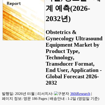
계 예측(2026-
2032년)
Obstetrics &
Gynecology Ultrasound
Equipment Market by
Product Type,
Technology,
Transducer Format,
End User, Application -
Global Forecast 2026-
2032
발행일:
2026년 01월
|
리서치사:
360iResearch
|
페이지 정보: 영문 186 Pages
|
배송안내 : 1-2일 (영업일 기준)