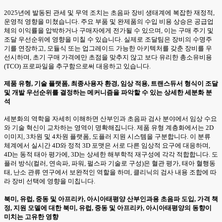
2025년에 발동된 관세 및 무역 조치는 초음파 장비 생태계에 복잡한 재정적,
운영적 영향을 미쳤습니다. 주요 부품 및 완제품의 수입 비용 상승은 공급업
체의 이익률을 압박하거나 구매자에게 전가될 수 있으며, 이는 구매 주기 및
조달 우선순위에 영향을 미칠 수 있습니다. 실제로 조달팀은 장비의 수명주
기를 연장하고, 모듈식 또는 업그레이드 가능한 아키텍처를 갖춘 장비를 우
선시하며, 초기 구매 가격에만 초점을 맞추지 않고 보다 유리한 총소유비용
(TCO) 프로파일을 추구함으로써 대응하고 있습니다.
제품 유형, 기술 플랫폼, 최종사용자 환경, 임상 적용, 트랜스듀서 형식이 조달
및 개발 우선순위를 결정하는 메커니즘을 파악할 수 있는 상세한 세분화 분
석
세분화의 역학을 자세히 이해하면 산부인과 초음파 검사 분야에서 임상 수요
와 기술 혁신이 교차하는 영역이 명확해집니다. 제품 유형 계층화에서는 2D
이미지, 3차원 및 4차원 플랫폼, 도플러 지원 시스템을 구분합니다. 이 분류
체계에서 실시간 4D와 정적 3D 포맷은 서로 다른 임상적 요구에 대응하며,
4D는 동적 태아 평가에, 3D는 상세한 해부학적 재구성에 각각 적합합니다. 도
플러 방식(컬러, 연속파, 파워, 펄스파 기술로 구성)은 혈관 평가, 태아 혈행동
태, 난소 관류 연구에서 보완적인 역할을 하며, 클리닉의 검사 내용 조합에 따
라 장비 선택에 영향을 미칩니다.
북미, 유럽, 중동 및 아프리카, 아시아태평양 산부인과용 초음파 도입, 가격 책
정, 지원 모델에 대한 북미, 유럽, 중동 및 아프리카, 아시아태평양의 동향이
미치는 고유한 영향