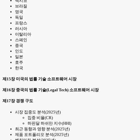
멕시코
브라질
영국
독일
프랑스
러시아
이탈리아
스페인
중국
인도
일본
호주
한국
제15장 미국의 법률 기술 소프트웨어 시장
제16장 중국의 법률 기술(Legal Tech) 소프트웨어 시장
제17장 경쟁 구도
시장 집중도 분석(2025년)
집중 비율(CR)
하핀달 하쉬만 지수(HHI)
최근 동향과 영향 분석(2025년)
제품 포트폴리오 분석(2025년)