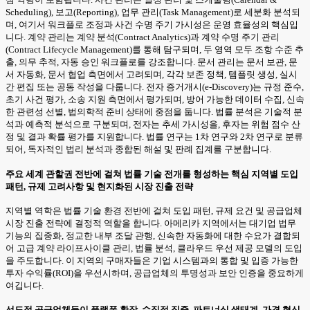
Scheduling), 보고(Reporting), 업무 관리(Task Management)로 세분화 분석되
며, 여기서 워크플로 조정과 사건 수명 주기 가시성은 운영 효율성의 핵심입
니다. 계약 관리는 계약 분석(Contract Analytics)과 계약 수명 주기 관리
(Contract Lifecycle Management)를 통해 탐구되며, 두 영역 모두 조항 수준 추
출, 의무 추적, 자동 승인 워크플로를 강조합니다. 문서 관리는 문서 보관, 문
서 자동화, 문서 협업 측면에서 고려되며, 각각 보존 정책, 템플릿 생성, 실시
간 편집 또는 공동 작성을 다룹니다. 전자 증거개시(e-Discovery)는 규정 준수,
초기 사건 평가, 소송 지원 측면에서 평가되며, 방어 가능한 데이터 수집, 신속
한 관련성 선별, 법의학적 준비 상태에 중점을 둡니다. 법률 분석은 기술적 분
석과 예측적 분석으로 구분되며, 전자는 추세 가시성을, 후자는 위험 점수 산
정 및 결과 확률 평가를 지원합니다. 법률 연구는 1차 연구와 2차 연구로 분류
되어, 독자적인 법리 분석과 종합된 해설 및 판례 집계를 구분합니다.
주요 세계 관할권 전반에 걸쳐 법률 기술 전개를 형성하는 핵심 지역별 도입
패턴, 규제 고려사항 및 현지화된 시장 진출 전략
지역별 역학은 법률 기술 환경 전반에 걸쳐 도입 패턴, 규제 요건 및 공급업체
시장 진출 전략에 결정적 역할을 합니다. 아메리카 지역에서는 대기업 법무
기능의 집중화, 정교한 내부 조달 관행, 신속한 자동화에 대한 수요가 결합되
어 고급 계약 라이프사이클 관리, 법률 분석, 클라우드 우선 제공 모델의 도입
을 주도합니다. 이 지역의 구매자들은 기업 시스템과의 통합 및 입증 가능한
투자 수익률(ROI)을 우선시하며, 공급업체의 투명성과 보안 인증을 중요하게
여깁니다.
선도적 공급업체들이 플랫폼 확장, 수직적 집중, 파트너십 생태계, 가격 혁신,