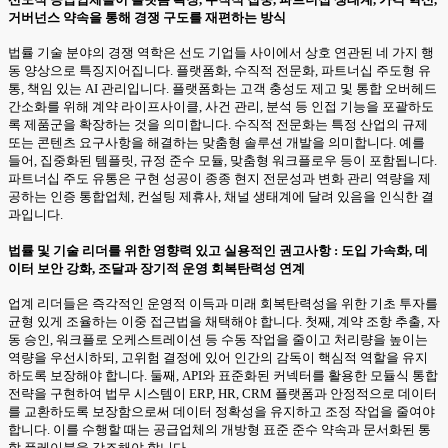
거버넌스 약속을 통해 경쟁 구도를 재편하는 방식
법률 기술 분야의 경쟁 역학은 선도 기업들 사이에서 상호 연관된 네 가지 행
동 양상으로 특징지어집니다. 플랫폼화, 수직적 전문화, 파트너십 주도형 유
통, 책임 있는 AI 관리입니다. 플랫폼화는 고객 충성도 제고 및 통합 오버헤드
간소화를 위해 계약 라이프사이클, 사건 관리, 분석 등 인접 기능을 포괄하도
록 제품군을 확장하는 것을 의미합니다. 수직적 전문화는 특정 산업의 규제
또는 콘텐츠 요구사항을 해결하는 맞춤형 솔루션 개발을 의미합니다. 예를
들어, 집중화된 템플릿, 규정 준수 모듈, 맞춤형 워크플로우 등이 포함됩니다.
파트너십 주도 유통은 구현 성공이 종종 현지 전문성과 변화 관리 역량을 제
공하는 인증 통합업체, 컨설팅 제휴사, 채널 생태계에 달려 있음을 인식한 결
과입니다.
법률 및 기술 리더를 위한 영향력 있고 실용적인 권고사항 : 도입 가속화, 데
이터 보안 강화, 조달과 장기적 운영 회복탄력성 연계
업계 리더들은 즉각적인 운영적 이득과 미래 회복탄력성을 위한 기초 투자를
균형 있게 조율하는 이중 접근법을 채택해야 합니다. 첫째, 계약 조항 추출, 자
동 승인, 워크플로 오케스트레이션 등 수동 작업을 줄이고 처리량을 높이는
역량을 우선시하되, 고위험 결정에 있어 인간의 감독이 핵심적 역할을 유지
하도록 보장해야 합니다. 둘째, API와 표준화된 커넥터를 활용한 모듈식 통합
전략을 구현하여 법무 시스템이 ERP, HR, CRM 플랫폼과 안정적으로 데이터
를 교환하도록 보장함으로써 데이터 정확성을 유지하고 조정 작업을 줄여야
합니다. 이를 수행할 때는 공급업체의 개방형 표준 준수 약속과 문서화된 통
합 플레이북을 강조해야 합니다.