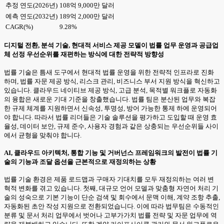
추정 연도(2026년)
108억 9,000만 달러
예측 연도(2032년)
189억 2,000만 달러
CAGR(%)
9.28%
디지털 전환, 분석 기술, 현대적 서비스 제공 모델이 법률 업무 운영과 공급업
체 선정 우선순위를 재편하는 방식에 대한 전략적 방향성
법률 기술은 틈새 도구에서 현대적 법률 운영을 위한 전략적 인프라로 진화
하며, 법률 자문 제공 방식, 리스크 관리, 비즈니스 부서 지원 방식을 혁신하고
있습니다. 클라우드 네이티브 제공 방식, 고급 분석, 목적별 워크플로 자동화
의 융합은 새로운 기대 기준을 창출했습니다. 법률 팀은 분산된 업무와 복잡
한 규제 체계를 지원하면서 신속성, 투명성, 방어 가능한 통제 하에 운영되어
야 합니다. 따라서 법률 리더들은 기술 솔루션을 평가하고 도입할 때 운영 효
율성, 데이터 보안, 규제 준수, 사용자 경험과 같은 상충되는 우선순위들 사이
에서 균형을 맞춰야 합니다.
AI, 클라우드 아키텍처, 통합 기능 및 거버넌스 프레임워크의 발전이 법률 기
술의 기능과 조달 옵션을 근본적으로 재정의하는 상황
법률 기술 환경은 제품 로드맵과 구매자 기대치를 모두 재정의하는 여러 변
혁적 변화를 겪고 있습니다. 첫째, 대규모 언어 모델과 맞춤형 자연어 처리 기
술의 성숙으로 기본 기능이 단순 검색 및 회수에서 문맥 이해, 계약 조항 추출,
자동화된 초안 작성 지원으로 전환되었습니다. 이에 따라 법무팀은 수동적인
분류 및 문서 처리 업무에서 벗어나 고부가가치 법률 전략 및 자문 업무에 역