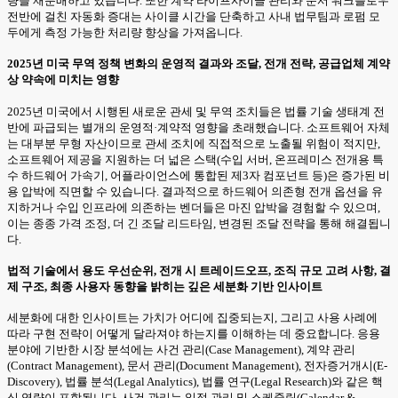
량을 재분배하고 있습니다. 또한 계약 라이프사이클 관리와 문서 워크플로우
전반에 걸친 자동화 증대는 사이클 시간을 단축하고 사내 법무팀과 로펌 모
두에게 측정 가능한 처리량 향상을 가져옵니다.
2025년 미국 무역 정책 변화의 운영적 결과와 조달, 전개 전략, 공급업체 계약
상 약속에 미치는 영향
2025년 미국에서 시행된 새로운 관세 및 무역 조치들은 법률 기술 생태계 전
반에 파급되는 별개의 운영적·계약적 영향을 초래했습니다. 소프트웨어 자체
는 대부분 무형 자산이므로 관세 조치에 직접적으로 노출될 위험이 적지만,
소프트웨어 제공을 지원하는 더 넓은 스택(수입 서버, 온프레미스 전개용 특
수 하드웨어 가속기, 어플라이언스에 통합된 제3자 컴포넌트 등)은 증가된 비
용 압박에 직면할 수 있습니다. 결과적으로 하드웨어 의존형 전개 옵션을 유
지하거나 수입 인프라에 의존하는 벤더들은 마진 압박을 경험할 수 있으며,
이는 종종 가격 조정, 더 긴 조달 리드타임, 변경된 조달 전략을 통해 해결됩니
다.
법적 기술에서 용도 우선순위, 전개 시 트레이드오프, 조직 규모 고려 사항, 결
제 구조, 최종 사용자 동향을 밝히는 깊은 세분화 기반 인사이트
세분화에 대한 인사이트는 가치가 어디에 집중되는지, 그리고 사용 사례에
따라 구현 전략이 어떻게 달라져야 하는지를 이해하는 데 중요합니다. 응용
분야에 기반한 시장 분석에는 사건 관리(Case Management), 계약 관리
(Contract Management), 문서 관리(Document Management), 전자증거개시(E-
Discovery), 법률 분석(Legal Analytics), 법률 연구(Legal Research)와 같은 핵
심 역량이 포함됩니다. 사건 관리는 일정 관리 및 스케줄링(Calendar &