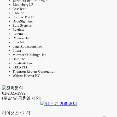
벤치마킹 분석(2025년)
Bloomberg LP
CaseText
Clio Inc.
ContractPodAI
DocuSign, Inc.
Epiq Systems
Everlaw
Exterro
iManage Inc.
Ironclad
LegalZoom.com, Inc.
Litera
Mitratech Holdings, Inc.
Onit, Inc.
RelativityOne
RELX PLC
Thomson Reuters Corporation
Wolters Kluwer NV
HBR 26.02.10
02-2025-2992
(주말 및 공휴일 제외)
라이선스 / 가격