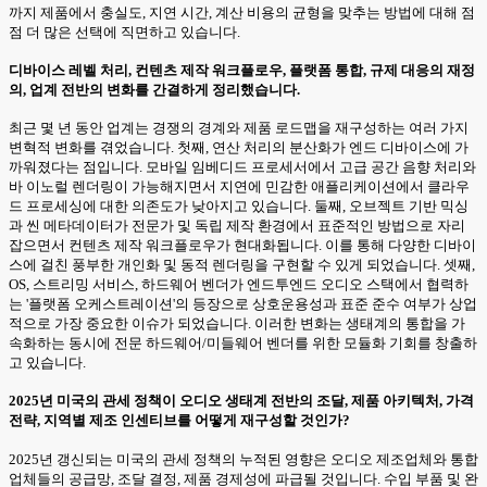
까지 제품에서 충실도, 지연 시간, 계산 비용의 균형을 맞추는 방법에 대해 점
점 더 많은 선택에 직면하고 있습니다.
디바이스 레벨 처리, 컨텐츠 제작 워크플로우, 플랫폼 통합, 규제 대응의 재정
의, 업계 전반의 변화를 간결하게 정리했습니다.
최근 몇 년 동안 업계는 경쟁의 경계와 제품 로드맵을 재구성하는 여러 가지
변혁적 변화를 겪었습니다. 첫째, 연산 처리의 분산화가 엔드 디바이스에 가
까워졌다는 점입니다. 모바일 임베디드 프로세서에서 고급 공간 음향 처리와
바 이노럴 렌더링이 가능해지면서 지연에 민감한 애플리케이션에서 클라우
드 프로세싱에 대한 의존도가 낮아지고 있습니다. 둘째, 오브젝트 기반 믹싱
과 씬 메타데이터가 전문가 및 독립 제작 환경에서 표준적인 방법으로 자리
잡으면서 컨텐츠 제작 워크플로우가 현대화됩니다. 이를 통해 다양한 디바이
스에 걸친 풍부한 개인화 및 동적 렌더링을 구현할 수 있게 되었습니다. 셋째,
OS, 스트리밍 서비스, 하드웨어 벤더가 엔드투엔드 오디오 스택에서 협력하
는 '플랫폼 오케스트레이션'의 등장으로 상호운용성과 표준 준수 여부가 상업
적으로 가장 중요한 이슈가 되었습니다. 이러한 변화는 생태계의 통합을 가
속화하는 동시에 전문 하드웨어/미들웨어 벤더를 위한 모듈화 기회를 창출하
고 있습니다.
2025년 미국의 관세 정책이 오디오 생태계 전반의 조달, 제품 아키텍처, 가격
전략, 지역별 제조 인센티브를 어떻게 재구성할 것인가?
2025년 갱신되는 미국의 관세 정책의 누적된 영향은 오디오 제조업체와 통합
업체들의 공급망, 조달 결정, 제품 경제성에 파급될 것입니다. 수입 부품 및 완