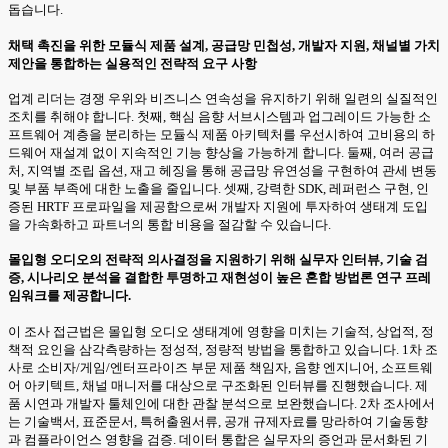
돕습니다.
채택 촉진을 위한 모듈식 제품 설계, 공급망 민첩성, 개발자 지원, 채널별 가치
제안을 통합하는 실용적인 전략적 요구 사항
업계 리더는 경쟁 우위와 비즈니스 연속성을 유지하기 위해 일련의 실질적인
조치를 취해야 합니다. 첫째, 핵심 음향 서브시스템과 업그레이드 가능한 소
프트웨어 계층을 분리하는 모듈식 제품 아키텍처를 우선시하여 고비용의 하
드웨어 재설계 없이 지속적인 기능 향상을 가능하게 합니다. 둘째, 여러 공급
처, 지역별 조립 옵션, 재고 헤징을 통해 공급망 유연성을 구현하여 관세 변동
및 부품 부족에 대한 노출을 줄입니다. 셋째, 강력한 SDK, 레퍼런스 구현, 인
증된 HRTF 프로파일을 제공함으로써 개발자 지원에 투자하여 생태계 도입
을 가속화하고 파트너의 통합 비용을 절감할 수 있습니다.
몰입형 오디오의 전략적 의사결정을 지원하기 위해 실무자 인터뷰, 기술 검
증, 시나리오 분석을 결합한 투명하고 재현성이 높은 혼합 방법론 연구 프레
임워크를 제공합니다.
이 조사 접근법은 몰입형 오디오 생태계에 영향을 미치는 기술적, 상업적, 정
책적 요인을 삼각측량하는 정성적, 정량적 방법을 통합하고 있습니다. 1차 조
사로 소비자/게임/엔터프라이즈 부문 제품 책임자, 음향 엔지니어, 소프트웨
어 아키텍트, 채널 매니저를 대상으로 구조화된 인터뷰를 진행했습니다. 제
품 시연과 개발자 툴체인에 대한 관찰 분석으로 보완했습니다. 2차 조사에서
는 기술백서, 표준문서, 특허출원서류, 공개 규제자료를 망라하여 기술동향
과 컴플라이언스 영향을 검증. 데이터 통합은 실무자의 증언과 문서화된 기