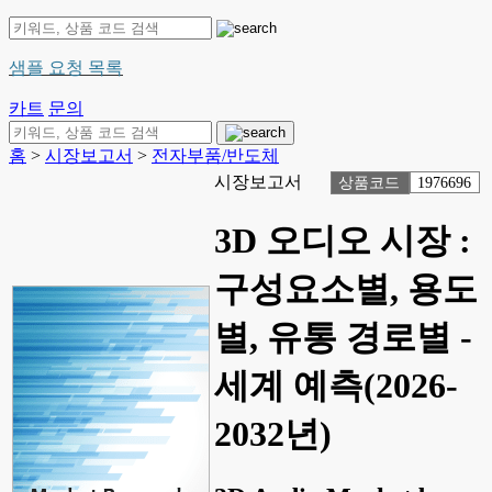
샘플 요청 목록
카트
문의
홈
>
시장보고서
>
전자부품/반도체
시장보고서
상품코드
1976696
3D 오디오 시장 :
구성요소별, 용도
별, 유통 경로별 -
세계 예측(2026-
2032년)