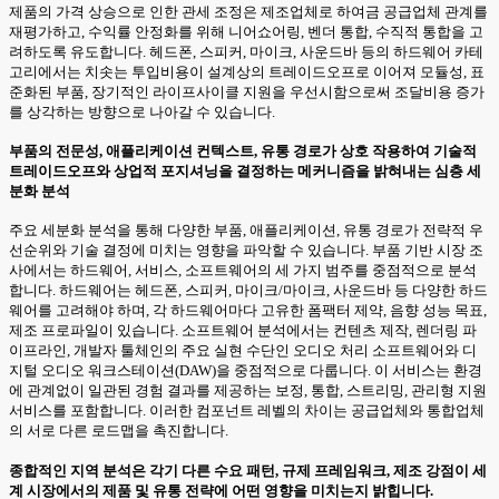
제품의 가격 상승으로 인한 관세 조정은 제조업체로 하여금 공급업체 관계를
재평가하고, 수익률 안정화를 위해 니어쇼어링, 벤더 통합, 수직적 통합을 고
려하도록 유도합니다. 헤드폰, 스피커, 마이크, 사운드바 등의 하드웨어 카테
고리에서는 치솟는 투입비용이 설계상의 트레이드오프로 이어져 모듈성, 표
준화된 부품, 장기적인 라이프사이클 지원을 우선시함으로써 조달비용 증가
를 상각하는 방향으로 나아갈 수 있습니다.
부품의 전문성, 애플리케이션 컨텍스트, 유통 경로가 상호 작용하여 기술적
트레이드오프와 상업적 포지셔닝을 결정하는 메커니즘을 밝혀내는 심층 세
분화 분석
주요 세분화 분석을 통해 다양한 부품, 애플리케이션, 유통 경로가 전략적 우
선순위와 기술 결정에 미치는 영향을 파악할 수 있습니다. 부품 기반 시장 조
사에서는 하드웨어, 서비스, 소프트웨어의 세 가지 범주를 중점적으로 분석
합니다. 하드웨어는 헤드폰, 스피커, 마이크/마이크, 사운드바 등 다양한 하드
웨어를 고려해야 하며, 각 하드웨어마다 고유한 폼팩터 제약, 음향 성능 목표,
제조 프로파일이 있습니다. 소프트웨어 분석에서는 컨텐츠 제작, 렌더링 파
이프라인, 개발자 툴체인의 주요 실현 수단인 오디오 처리 소프트웨어와 디
지털 오디오 워크스테이션(DAW)을 중점적으로 다룹니다. 이 서비스는 환경
에 관계없이 일관된 경험 결과를 제공하는 보정, 통합, 스트리밍, 관리형 지원
서비스를 포함합니다. 이러한 컴포넌트 레벨의 차이는 공급업체와 통합업체
의 서로 다른 로드맵을 촉진합니다.
종합적인 지역 분석은 각기 다른 수요 패턴, 규제 프레임워크, 제조 강점이 세
계 시장에서의 제품 및 유통 전략에 어떤 영향을 미치는지 밝힙니다.