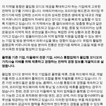
각 지역별 동향은 몰입형 오디오 제공을 확대하고자 하는 기업에게 고유한
전략적 요구를 가져다 줍니다. 아메리카에서는 프리미엄 헤드폰과 게이밍 주
변기기에 대한 강력한 소비자 수요와 성숙한 컨텐츠 생태계 및 대규모 개발
자 커뮤니티가 결합되어 차세대 공간 오디오 기능을 빠르게 실험할 수 있도
록 지원하고 있습니다. 이 지역에서는 룸 캘리브레이션, 맞춤형 튜닝과 같은
서비스 중심의 차별화도 강조되고 있습니다. 유럽, 중동 및 아프리카는 상호
운용성과 지역적 제조 유연성을 중시하는 복잡한 규제 상황과 표준 환경을
가지고 있습니다. 컴플라이언스와 지역 밀착형 지원을 입증할 수 있는 벤더
는 기업 및 방송 분야에서 파트너십을 맺는 경향이 있습니다. 유럽의 활발한
음향공학 커뮤니티와 방송 분야의 전통은 전문가용 채택과 고음질 제품 부문
의 비옥한 토양을 형성하고 있습니다.
플랫폼 기존 기업, 미들웨어 전문 기업, 서비스 통합업체가 몰입형 오디오의
가치사슬 지배를 위해 제휴하고 경쟁하는 전략적 경쟁 정보를 개괄적으로 설
명합니다.
몰입형 오디오 분야의 주요 기업들은 플랫폼 제휴, 전용 하드웨어 제공, 개발
자를 위한 소프트웨어 툴체인의 조합을 통해 차별화를 꾀하고 있습니다. 기
존 가전 브랜드들은 음향 성능, 폼팩터, 시스템 통합으로 경쟁을 계속하고 있
으며, 프리미엄 하드웨어에 자체 튜닝 및 스트리밍 제휴를 결합하는 경우가
많습니다. 한편, 전문 오디오 미들웨어 및 처리 업체들은 플랫폼 간 라이선싱
이 가능한 고도로 최적화된 렌더링 엔진, 공간 코덱, 머리 전달 함수(HRTF) 솔
루션을 제공하는 데 주력하고 있습니다. 이러한 양극화는 부품 제조업체와
소프트웨어 공급자의 협력을 촉진하여 엔드투엔드 경험을 실현할 수 있도록