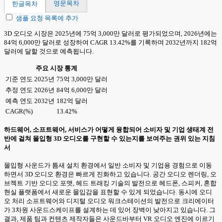
영문목차
한글목차
샘플 요청 목록에 추가
3D 오디오 시장은 2025년에 75억 3,000만 달러로 평가되었으며, 2026년에는
84억 6,000만 달러로 성장하여 CAGR 13.42%를 기록하며 2032년까지 182억
달러에 달할 것으로 예측됩니다.
주요 시장 통계
기준 연도 2025년
75억 3,000만 달러
추정 연도 2026년
84억 6,000만 달러
예측 연도 2032년
182억 달러
CAGR(%)
13.42%
하드웨어, 소프트웨어, 서비스가 어떻게 융합되어 소비자 및 기업 생태계 전
반에 걸쳐 몰입형 3D 오디오를 구현할 수 있는지를 보여주는 권위 있는 지침
서
몰입형 사운드가 틈새 설치 환경에서 일반 소비자 및 기업용 경험으로 이동
하면서 3D 오디오 환경은 빠르게 진화하고 있습니다. 공간 오디오 렌더링, 오
브젝트 기반 오디오 포맷, 헤드 트래킹 기술의 발전으로 헤드폰, 스피커, 혼합
현실 플랫폼에서 새로운 몰입감을 표현할 수 있게 되었습니다. 동시에 오디
오 처리 소프트웨어와 디지털 오디오 워크스테이션의 발전으로 크리에이터
가 3차원 사운드스케이프를 설계하는 데 있어 장벽이 낮아지고 있습니다. 그
결과, 제품 팀과 컨텐츠 제작자들은 사운드바부터 VR 오디오 엔진에 이르기