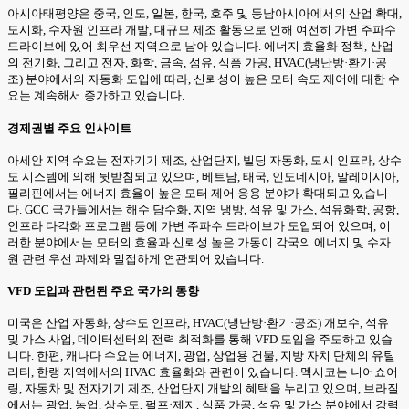
아시아태평양은 중국, 인도, 일본, 한국, 호주 및 동남아시아에서의 산업 확대,
도시화, 수자원 인프라 개발, 대규모 제조 활동으로 인해 여전히 가변 주파수
드라이브에 있어 최우선 지역으로 남아 있습니다. 에너지 효율화 정책, 산업
의 전기화, 그리고 전자, 화학, 금속, 섬유, 식품 가공, HVAC(냉난방·환기·공
조) 분야에서의 자동화 도입에 따라, 신뢰성이 높은 모터 속도 제어에 대한 수
요는 계속해서 증가하고 있습니다.
경제권별 주요 인사이트
아세안 지역 수요는 전자기기 제조, 산업단지, 빌딩 자동화, 도시 인프라, 상수
도 시스템에 의해 뒷받침되고 있으며, 베트남, 태국, 인도네시아, 말레이시아,
필리핀에서는 에너지 효율이 높은 모터 제어 응용 분야가 확대되고 있습니
다. GCC 국가들에서는 해수 담수화, 지역 냉방, 석유 및 가스, 석유화학, 공항,
인프라 다각화 프로그램 등에 가변 주파수 드라이브가 도입되어 있으며, 이
러한 분야에서는 모터의 효율과 신뢰성 높은 가동이 각국의 에너지 및 수자
원 관련 우선 과제와 밀접하게 연관되어 있습니다.
VFD 도입과 관련된 주요 국가의 동향
미국은 산업 자동화, 상수도 인프라, HVAC(냉난방·환기·공조) 개보수, 석유
및 가스 사업, 데이터센터의 전력 최적화를 통해 VFD 도입을 주도하고 있습
니다. 한편, 캐나다 수요는 에너지, 광업, 상업용 건물, 지방 자치 단체의 유틸
리티, 한랭 지역에서의 HVAC 효율화와 관련이 있습니다. 멕시코는 니어쇼어
링, 자동차 및 전자기기 제조, 산업단지 개발의 혜택을 누리고 있으며, 브라질
에서는 광업, 농업, 상수도, 펄프·제지, 식품 가공, 석유 및 가스 분야에서 강력