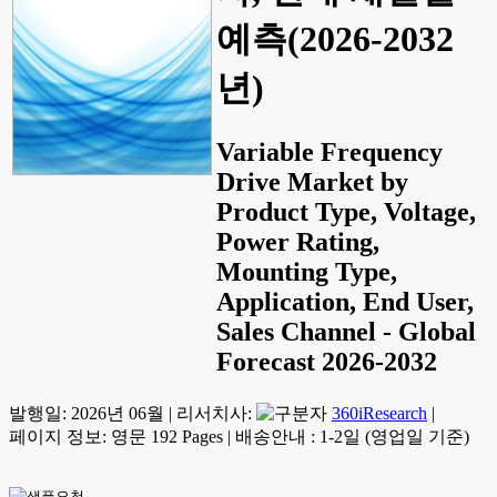
예측(2026-2032
년)
Variable Frequency
Drive Market by
Product Type, Voltage,
Power Rating,
Mounting Type,
Application, End User,
Sales Channel - Global
Forecast 2026-2032
발행일:
2026년 06월
|
리서치사:
360iResearch
|
페이지 정보: 영문 192 Pages
|
배송안내 : 1-2일 (영업일 기준)