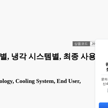
상품코드
2066026
술별, 냉각 시스템별, 최종 사용자
문의
logy, Cooling System, End User,
신