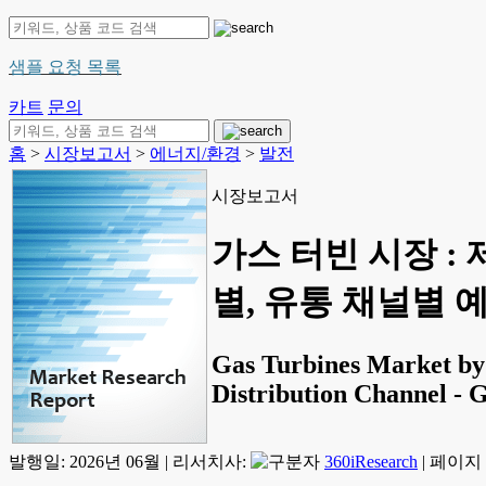
샘플 요청 목록
카트
문의
홈
>
시장보고서
>
에너지/환경
>
발전
시장보고서
가스 터빈 시장 :
별, 유통 채널별 예측
Gas Turbines Market by
Distribution Channel - 
발행일:
2026년 06월
|
리서치사:
360iResearch
|
페이지 정