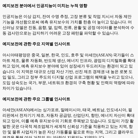
예지보전 분야에서 인공지능이 미치는 누적 영향
인공지능은 이상 감지, 잔여 수명 추정, 고장 분류 및 작업 지시서 자동 제안
기능을 개선함으로써 예측 유지보수의 가치를 한층 더 높이고 있습니다. 머
신러닝 모델은 진동, 음향, 열, 압력, 전류, 윤활 및 공정 데이터를 분석하여 수
동 검사만으로는 감지하기 어려운 고장 패턴을 파악할 수 있습니다.
예지보전에 관한 주요 지역별 인사이트
아시아태평양은 중국, 일본, 한국, 인도, 호주 및 아세안(ASEAN) 국가들이 스
마트 제조, 물류 자동화, 반도체 생산, 에너지 인프라, 광업의 디지털화를 확대
하고 있어, 예측 유지보수 분야에 있어 성장세가 두드러지는 환경이 되고 있
습니다. 이 지역은 대규모 산업 자산 기반, 선진 제조 경제권 내 높은 로봇 도
입 밀도, 그리고 정부 주도의 디지털 산업 프로그램의 혜택을 누리고 있으나,
도입 성숙도는 국가, 부문, 네트워크 환경의 구축 현황 및 인력의 역량에 따라
차이가 있습니다.
예지보전에 관한 주요 그룹별 인사이트
아세안(ASEAN)에서는 싱가포르, 말레이시아, 태국, 베트남, 인도네시아, 필
리핀에서 전자기기 제조, 자동차 공급망, 산업단지, 항만, 에너지 자산이 확대
되고 있어, 이를 예측 유지보수의 기회로 주목받고 있습니다. 도입이 가장 활
발한 곳은 다국적 제조업체가 세계적 신뢰성 기준을 적용하고 있는 지역, 항
만 및 물류 사업자가 높은 자산 가동률을 필요로 하는 지역, 그리고 클라우드
연결을 통해 여러 거점의 모니터링이 지원되는 지역입니다.