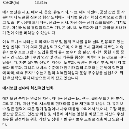
CAGR(%)
13.31%
예지보전은 제조, 에너지, 운송, 유틸리티, 의료, 데이터센터, 공정 산업 등 각
분야에서 단순한 신뢰성 향상 노력에서 디지털 운영의 핵심 전략으로 전환되
고 있습니다. 상태 모니터링, 산업용 센서, 자산 성능 관리 소프트웨어, 디지털
트윈, 머신러닝을 결합함으로써 기업은 설비의 노후화가 업무 차질을 초래하
기 전에 이를 파악할 수 있습니다.
이 비즈니스 사례는 미국 에너지부 및 업계 조사를 통해 널리 인용되고 있는
운영 벤치마크에 의해 뒷받침되고 있으며, 이러한 조사 결과에 따르면 예측
유지보수 프로그램의 도입을 통해 유지보수 비용 절감, 예기치 못한 가동 중
단 시간 감소, 설비 수명 연장 및 생산 가동률 향상이 이루어지는 것으로 나타
났습니다. 자본 집약형 산업이 자산의 노후화, 숙련된 인력의 부족, 에너지 효
율화 의무화, 그리고 서비스 수준에 대한 기대감의 고조라는 문제에 직면함
에 따라, 예측 유지보수는 기업의 회복탄력성과 운영 우수성을 실현하기 위
한 우선적인 투자 대상으로 자리 잡고 있습니다.
예지보전 분야의 혁신적인 변화
예지보전 분야는 연결된 자산, 저비용 산업용 IoT 센서, 클라우드 기반 분석,
그리고 기업 자산 관리 시스템의 현대화를 통해 재편되고 있습니다. 유지보
수 팀은 달력에 따른 정기 점검이나 사후 대응형 수리에서 벗어나, 고장 확률,
생산상 중요도, 안전상 위험 및 비용에 미치는 영향을 바탕으로 자산의 우선
순위를 결정하는 위험 기반 및 상태 기반 유지보수 모델로 전환하고 있습니
다.