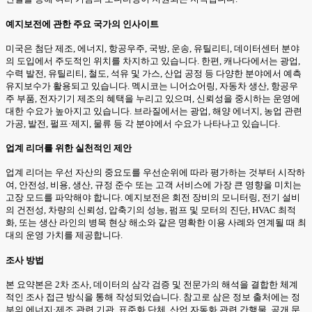
예지보전에 관한 주요 국가의 인사이트
미국은 첨단 제조, 에너지, 항공우주, 국방, 운송, 유틸리티, 데이터센터 분야
의 도입에서 주도적인 위치를 차지하고 있습니다. 한편, 캐나다에서는 광업,
수력 발전, 유틸리티, 철도, 석유 및 가스, 산업 공정 등 다양한 분야에서 예측
유지보수가 활용되고 있습니다. 멕시코는 니어쇼어링, 자동차 생산, 항공우
주 부품, 전자기기 제조의 혜택을 누리고 있으며, 신뢰성을 중시하는 운영에
대한 수요가 높아지고 있습니다. 브라질에서는 광업, 해양 에너지, 농업 관련
가공, 발전, 펄프·제지, 물류 등 각 분야에서 수요가 나타나고 있습니다.
업계 리더를 위한 실천적인 제안
업계 리더는 우선 자산의 중요도를 우선순위에 따라 평가하는 것부터 시작하
여, 안전성, 비용, 생산, 규정 준수 또는 고객 서비스에 가장 큰 영향을 미치는
고장 모드를 파악해야 합니다. 예지보전은 회전 장비의 모니터링, 전기 설비
의 건전성, 차량의 신뢰성, 압축기의 성능, 펌프 및 모터의 진단, HVAC 최적
화, 또는 생산 라인의 병목 현상 해소와 같은 명확한 이용 사례와 연계될 때 최
대의 운영 가치를 제공합니다.
조사 방법
본 요약본은 2차 조사, 데이터의 삼각 검증 및 전문가의 해석을 결합한 체계
적인 조사 접근 방식을 통해 작성되었습니다. 참고로 삼은 정보 출처에는 정
부의 에너지·제조 관련 기관, 표준화 단체, 산업 자동화 관련 간행물, 공개 문