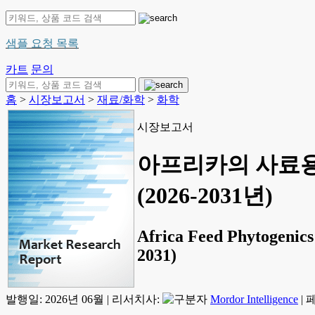
샘플 요청 목록
카트
문의
홈
>
시장보고서
>
재료/화학
>
화학
시장보고서
아프리카의 사료용 
(2026-2031년)
Africa Feed Phytogenics 
2031)
발행일:
2026년 06월
|
리서치사:
Mordor Intelligence
|
페