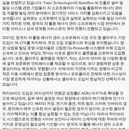
실을 반영하고 있습니다. Trane Technologies의 BrainBox AI 진출은 설비 및
빌딩 시스템 관련 기업들이 AI 소프트웨어의 기능을 활용하여 에너지 관리
및 자율형 빌딩 제어 분야에서 장기적인 서비스 가치를 심화시키고 있음을
보여줍니다. 실제로는 소프트웨어 도입과 실제로 실현되는 비용 절감 사이의
가치 격차로 인해, 영국의 AI 활용 에너지 관리 소프트웨어 시장 전반에서 관
리형 서비스나 성과 연계형 서비스로의 계약 전환이 진행되고 있습니다.
2025년, 영국의 AI 활용 에너지 관리 소프트웨어 시장 규모 중 클라우드 기반
도입이 58.15%를 차지하며, 주요 도입 모델로서의 위상을 유지했습니다. 많
은 상업용 빌딩 운영 사업자들은 고립된 On-Premise형 시스템에 비해 도입이
신속하고 인프라 부담도 적다는 이유로 클라우드 플랫폼을 선호하여 도입했
습니다. 또한, 클라우드 플랫폼은 계량기, 자산, 소비자 데이터 등 다양한 환경
에 걸쳐 표준화된 인터페이스를 제공할 수 있으므로, 보다 광범위한 상호 운
용성이라는 목표에도 부합합니다. 이에 따라 지연에 미치는 영향이 비교적
적은 이용 사례에서 중앙 집중형 분석이나 포트폴리오 전체에 대한 가시성이
가장 중요하게 여겨지는 상황에서는 클라우드 도입이 현실적인 선택지가 되
었습니다.
하이브리드 도입은 2031년까지 연평균 성장률(CAGR) 18.67%로 확대될 것
으로 예상되며, 일부 제어 결정은 자산 현장에서 내려야 하기 때문에 인기가
높아지고 있습니다. 배터리 저장, 전기차 충전, 히트 펌프, 스마트 인버터의 경
우, 현지에서 매우 신속한 의사 결정이 필요한 경우가 많으며, 순수한 클라우
드 아키텍처로는 이를 항상 실현할 수 있는 것은 아닙니다. 따라서 하이브리
드 시스템으로의 전환은 사이버 보안이나 데이터 소재지에 대한 우려와 마찬
가지로 운영상의 필요성에 기인합니다. 영국의 AI 활용 에너지 관리 소프트