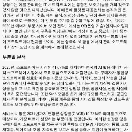
상당수는 이를 관리하는 IT 네트워크 외에는 통합된 보호 기능을 거의 갖추고
있지 않은 것으로 나타났습니다. 이 때문에 플랫폼 제공업체는 본격적인 운
영 개시 전에 데이터 추출, 제어 로직, 안전성 검증 및 규정 준수 심사를 수행
해야 하므로, 구매자는 더 긴 도입 주기를 감수할 수밖에 없습니다. 『2026-
2030년 에너지 부문 사이버 보안 전략』에서는 OT(운영 기술) 엔지니어링과
사이버 보안 간의 연계 구축을 해당 분야에서 가장 어렵고 중요한 과제 중 하
나로 꼽고 있습니다. 공통 아키텍처가 더 널리 정착되기 전까지는 통합 비용
이 프로젝트마다 편차를 보이며, 이는 영국의 AI 활용 에너지 관리 소프트웨
어 시장의 도입 지연을 계속해서 초래할 것입니다.
부문별 분석
2025년, 소프트웨어는 시장의 41.07%를 차지하며 영국의 AI 활용 에너지 관
리 소프트웨어 시장에서 주요 제품으로 자리매김했습니다. 구매자가 통합형
소프트웨어를 선호한 이유는 기준선 모니터링, 최적화, 보고서 작성을 단일
운영 계층에서 통합할 수 있다는 점에 있습니다. 이는 여러 자산에 걸친 가시
성을 높이고 보고 요건을 충족해야 했던 상업용 건물, 공공시설, 산업 시설에
서 특히 중요했습니다. 또한 SaaS 모델은 초기 계약 규모를 축소하고, 공급업
체가 추후 분석 모듈, 커넥터, 통합 계층을 통해 서비스를 확장할 수 있도록 함
으로써 보다 광범위한 도입을 촉진했습니다.
서비스 시장은 2031년까지 연평균 성장률(CAGR) 19.78%로 확대될 것으로
예상되며, 가장 빠르게 성장하는 부문이 될 전망입니다. 이러한 성장은 많은
구매자들이 소프트웨어를 처음 구매한 후에도 OT(운영 기술)와의 통합, 모델
재학습, 제어 미세 조정, 지속적인 보고서 작성 등에서 지원이 필요하다는 사