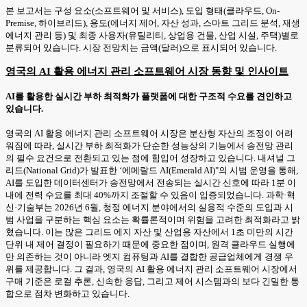
본 보고서는 구성 요소(소프트웨어 및 서비스), 도입 형태(클라우드, On-
Premise, 하이브리드), 용도(에너지 제어, 자산 성과, 스마트 그리드 분석, 재생
에너지 관리 등) 및 최종 사용자(유틸리티, 상업용 건물, 산업 시설, 주택)별로
분류되어 있습니다. 시장 전망치는 금액(달러)으로 표시되어 있습니다.
영국의 AI 활용 에너지 관리 소프트웨어 시장 동향 및 인사이트
AI를 활용한 실시간 부하 최적화가 플랫폼에 대한 구조적 수요를 견인하고
있습니다.
영국의 AI 활용 에너지 관리 소프트웨어 시장은 분산형 자산의 조정이 어려
워짐에 따라, 실시간 부하 최적화가 단순한 성능상의 기능에서 송전망 관리
의 필수 요건으로 전환되고 있는 점에 힘입어 성장하고 있습니다. 내셔널 그
리드(National Grid)가 발표한 ‘에메랄드 AI(Emerald AI)"의 시범 운영을 통해,
AI를 도입한 데이터센터가 송전망에서 전송되는 실시간 신호에 따라 1분 이
내에 전력 수요를 최대 40%까지 조절할 수 있음이 입증되었습니다. 과학·혁
신·기술부는 2026년 6월, 청정 에너지 분야에서의 실용적 수준의 도입과 시
범 사업을 구분하는 핵심 요소는 확률론적이며 위험을 고려한 최적화라고 밝
혔습니다. 이는 많은 그리드 에지 자산 및 산업용 자산에서 1초 미만의 시간
단위 내 제어 결정이 필요하기 때문에 중요한 점이며, 원격 클라우드 실행에
만 의존하는 것이 아니라 엣지 컴퓨팅과 AI를 결합한 공급업체에게 경쟁 우
위를 제공합니다. 그 결과, 영국의 AI 활용 에너지 관리 소프트웨어 시장에서
구매 기준은 로컬 추론, 신속한 응답, 그리고 제어 시스템과의 보다 긴밀한 통
합으로 점차 변화하고 있습니다.