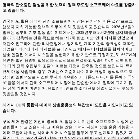
영국의 탄소중립 달성을 위한 노력이 정책 주도형 소프트웨어 수요를 창출하
고 있습니다.
영국의 AI 활용 에너지 관리 소프트웨어 시장은 단기적인 비용 절감 프로그
램보다 지속 가능한 정책적 의무에 의해 뒷받침되고 있습니다. 2026년 6월에
발표된 정부의 기후 행동 업데이트에서는 2038년부터 2042년에 걸쳐 배출량
을 87% 감축하는 것을 목표로 하는 ‘제7차 탄소 예산"안이 지지를 얻었으며,
저탄소 인프라에 관한 의사결정에서 장기적인 계획 기간의 중요성이 재확인
되었습니다. “에너지 디지털화 프레임워크"에서는 디지털화를 협력적이고
상호 연결된 에너지 시스템을 실현하기 위한 기반으로 규정하고, 51-66GW의
유연한 발전 용량의 필요성과 직접적으로 연결하고 있습니다. 이 정책 방침
에 따라 전략 수립부터 조달에 이르는 과정이 단축될 것으로 보입니다. 특히
규제 대상 사업자의 경우, 거버넌스 기준이나 데이터 규정이 공식적으로 제
정되면 일반적으로 시스템 투자가 가속화되기 때문입니다. 이를 통해 영국의
AI 활용 에너지 관리 소프트웨어 시장에는 단순한 에너지 절약에 그치지 않
는 정책 기반이 마련되어, 유틸리티, 인프라 및 대규모 상업시설에서 수요가
뒷받침될 것입니다.
레거시 OT의 통합과 데이터 상호운용성의 복잡성이 도입을 지연시키고 있
습니다.
구식 제어 환경은 여전히 영국의 AI 활용 에너지 관리 소프트웨어 시장에 큰
걸림돌이 되고 있습니다. 그 이유는 많은 에너지 자산이 상호 운용 가능한 데
이터 교환이나 최신 사이버 제어 시스템을 염두에 두고 설계되지 않았기 때
문입니다. DESNZ의 운영 기술(OT) 취약점 조사에 따르면, 이러한 시스템의