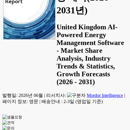
2031년)
United Kingdom AI-
Powered Energy
Management Software
- Market Share
Analysis, Industry
Trends & Statistics,
Growth Forecasts
(2026 - 2031)
발행일:
2026년 06월
|
리서치사:
Mordor Intelligence
|
페이지 정보: 영문
|
배송안내 : 2-3일 (영업일 기준)