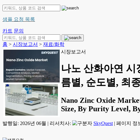
샘플 요청 목록
카트
문의
홈
>
시장보고서
>
재료/화학
시장보고서
나노 산화아연 시장
름별, 순도별, 최종 
Nano Zinc Oxide Market 
Size, By Purity Level, B
발행일:
2026년 06월
|
리서치사:
SkyQuest
|
페이지 정보: