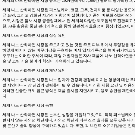
세계의 나노 산화아연 시장 규모는 2024년에 4억 7,500만 달러로 평가되었고, 202
세계 나노 산화아연 시장은 퍼스널케어, 코팅, 고무, 전자제품 등 다양한 용도
균 표면, 그리고 강화된 자외선 저항성이 실현되어, 기존의 미분화 산화아연의 
으로, 시장은 틈새 시장 공급업체에서 전 세계의 다양한 제조업체로 전환되고 
한, AI를 활용한 품질 관리의 혁신을 통해 일관성과 효율성이 향상되었으며,
세계 나노 산화아연 시장의 성장 요인
세계 나노 산화아연 시장을 주도하고 있는 것은 주로 피부 위에서 투명감을 유
하얗게 번지지 않는 마무리감을 구현하는 미세 입자의 특성을 높이 평가하고 
추구하는 이러한 추세에 따라, 제형 개발자들은 자사 제품에 나노 산화아연을 
술 및 코팅 기술 분야의 혁신이 가속화되고 있습니다.
세계 나노 산화아연 시장의 제약 요인
세계 나노 산화아연 시장은 나노 입자가 건강과 환경에 미치는 영향에 대한 우
발 지연이나 시장 진입의 걸림돌이 될 수 있습니다. 이러한 시험 요건 및 허용
이러한 신중한 규제 접근 방식은 제품 출시를 지연시키고, 용도 승인을 제한하
다.
세계 나노 산화아연 시장 동향
세계 나노 산화아연 시장은 눈부신 성장을 거듭하고 있으며, 특히 퍼스널케어 
번지지 않는 자외선 차단제나, 자외선 차단과 피부 진정 효과를 모두 갖춘 다
및 분산 기술의 향상에 주력하고 있습니다. 또한, 각 브랜드 소유 기업들은 