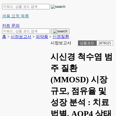
샘플 요청 목록
카트
문의
홈
>
시장보고서
>
의약품
>
신경질환
시장보고서
상품코드
2078325
시신경 척수염 범
주 질환
(MMOSD) 시장
규모, 점유율 및
성장 분석 : 치료
법별, AQP4 상태