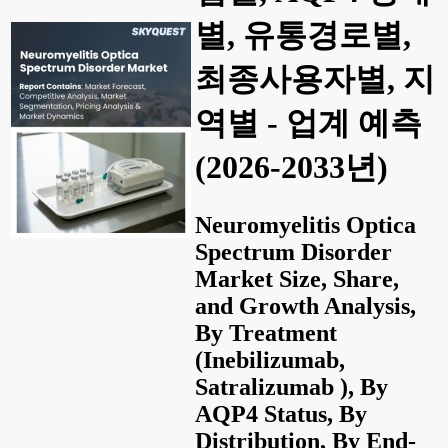
별, 유통경로별,
최종사용자별, 지
역별 - 업계 예측
(2026-2033년)
Neuromyelitis Optica
Spectrum Disorder
Market Size, Share,
and Growth Analysis,
By Treatment
(Inebilizumab,
Satralizumab ), By
AQP4 Status, By
Distribution, By End-