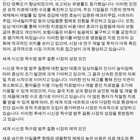
진단 정확도가 향상되었으며, 보고되는 유병률도 증가했습니다. 이러한 진전
은 표적 치료에 대한 수요를 촉진하고 있으며, 주요 기업들은 기존의 면역억
제제에서 재발률 및 장애 경감에 대한 효능이 입증된 에크리주맙, 사트라리
주맙, 이네빌리주맙 등의 단일클론 항체로 전환을 추진하고 있습니다. 또한,
임상 데이터를 통해 이러한 치료법의 비용 대비 효과가 입증됨에 따라 보험
급여 환경도 개선되어, 보험사들은 비용이 높음에도 불구하고 이를 긍정적으
로 평가하게 되었습니다. 이러한 평가를 바탕으로 병원들은 치료 인프라 강
화에 적극적인 의지를 보이고 있으며, 시장 내 연구 개발 및 투자가 더욱 촉진
되어, 궁극적으로 시장 가치와 치료 접근성이 크게 향상되고 있습니다.
세계 시신경 척수염 범주 질환 시장의 성장 요인
시신경 척수염 범주 질환에 대한 일반 대중과 임상의들의 인식이 높아짐에
따라 증상의 조기 발견에 크게 기여하고 있으며, 그 결과 신속한 전문의 의뢰
및 치료 시작으로 이어지고 있습니다. 이러한 인식 제고를 통해 진단 지연이
최소화되고, 환자들은 이용 가능한 치료법이나 개발 중인 치료법을 조기에
이용할 수 있게 되었으며, 이는 결국 치료 성과 향상과 승인된 제품 및 개발 중
인 제품에 대한 수요 증가로 이어지고 있습니다. 더 많은 환자가 적절한 치료
를 받을 수 있게 됨에 따라, 전 세계 의료 네트워크 내의 다양한 의료 환경에서
진단 검사와 표적 치료법의 도입이 증가하면서 시장은 지속적으로 성장하고
있습니다. 이러한 추세가 시신경 척수염 범주 질환 시장의 성장을 뒷받침하
고 있습니다.
세계 시신경 척수염 범주 질환 시장의 제약 요인
새로 승인된 단일클론 항체와 생물학적 제제의 높은 비용은 의료 제도와 환