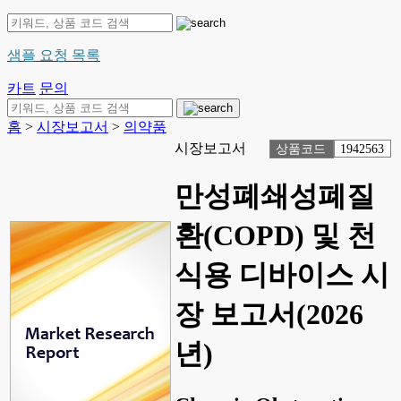
샘플 요청 목록
카트
문의
홈
>
시장보고서
>
의약품
시장보고서
상품코드
1942563
만성폐쇄성폐질
환(COPD) 및 천
식용 디바이스 시
장 보고서(2026
년)