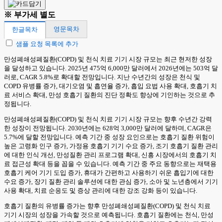
※ 부가세 별도
영문목차
한글목차
샘플 요청 목록에 추가
만성폐쇄성폐질환(COPD) 및 천식 치료 기기 시장 규모는 최근 현저한 성장
을 달성하고 있습니다. 2025년 475억 6,000만 달러에서 2026년에는 503억 달
러로, CAGR 5.8%로 확대할 전망입니다. 지난 수년간의 성장은 천식 및
COPD 유병률 증가, 대기오염 및 흡연율 증가, 흡입 요법 사용 확대, 호흡기 치
료 서비스 확대, 만성 호흡기 질환의 진단 정확도 향상에 기인하는 것으로 추
정됩니다.
만성폐쇄성폐질환(COPD) 및 천식 치료 기기 시장 규모는 향후 수년간 강력
한 성장이 전망됩니다. 2030년에는 628억 3,000만 달러에 달하며, CAGR은
5.7%에 달할 전망입니다. 예측 기간 중 성장 요인으로는 호흡기 질환 위험이
높은 고령화 인구 증가, 가정용 호흡기 기기 수요 증가, 조기 호흡기 질환 관리
에 대한 인식 개선, 만성질환 관리 프로그램 확대, 신흥 시장에서의 호흡기 치
료 접근성 확대 등을 꼽을 수 있습니다. 예측 기간 중 주요 동향으로는 재택용
호흡기 케어 기기 도입 증가, 휴대가 간편하고 사용하기 쉬운 흡입기에 대한
수요 증가, 장기 질환 관리 솔루션에 대한 관심 증가, 소아 및 노년층에서 기기
사용 확대, 치료 순응도 및 증상 관리에 대한 강조 강화 등이 있습니다.
호흡기 질환의 유병률 증가는 향후 만성폐쇄성폐질환(COPD) 및 천식 치료
기기 시장의 성장을 가속할 것으로 예측됩니다. 호흡기 질환에는 천식, 만성