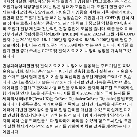
폐쇄성폐질환, 폐렴, 폐암 등 폐와 호흡기에 영향을 미치고 호흡기능과 전신
호흡기능에 악영향을 미치는 많은 병태가 포함됩니다. 호흡기 질환 증가 추
세는 대기오염 증가, 알레르겐과 병원균에 영향을 미치는 기후 패턴의 변화,
흡연과 같은 호흡기 건강을 해치는 생활습관에 기인합니다. COPD 및 천식 치
료 장비는 호흡기 질환의 종합적인 관리와 치료에 중요한 역할을 하며, 환자
의 호흡기 건강 개선과 전반적인 건강 증진에 도움을 줍니다. 예를 들어 미국
정부기관인 국립생물공학정보센터(NCBI)에 따르면 2023년 12월 기준 COPD
환자 수는 2050년까지 1억 1,200만 명 증가하여 약 5억 9,200만 명에 달할 것
으로 예상되며, 이는 전체 인구의 약 9.5%에 해당하는 수치입니다. 이러한 호
흡기 질환 증가 추세는 COPD 및 천식 치료 기기 시장의 성장을 가속하고 있
습니다.
만성폐쇄성폐질환 및 천식 치료 기기 시장에서 활동하는 주요 기업은 복약
순응도 강화, 실시간 증상 모니터링, 개인 맞춤형 호흡기 질환 관리 지원을 위
한 스마트 센서 탑재 흡입기 기술 등 혁신적인 솔루션 개발에 주력하고 있습
니다. 스마트 흡입기 기술은 내장 센서와 디지털 연결 기능을 통합하여 흡입
데이터를 수집하고 환자의 사용 패턴을 추적하여 환자와 의료진 모두에게 실
행 가능한 인사이트을 제공합니다. 예를 들어 2023년 7월 영국에 본사를 둔
제약회사 테바UK(Teva UK)는 GoResp Digihaler(GoResp Digihaler)를 발표했
습니다. 이 제품은 흡입 매개변수를 기록하고, 실시간 피드백을 제공하며, 데
이터에 기반한 환자 참여를 통해 질병 관리를 개선할 수 있도록 설계된 디지
털 연결형 흡입기입니다. 이 장치는 원격 모니터링이 가능하여 임상의가 환
자의 복약 순응도 패턴을 보다 명확하게 파악할 수 있게 함으로써 만성 호흡
기 질환 환자의 장기적인 질병 관리를 강화하여 치료 결과를 개선하는 데 기
여합니다.