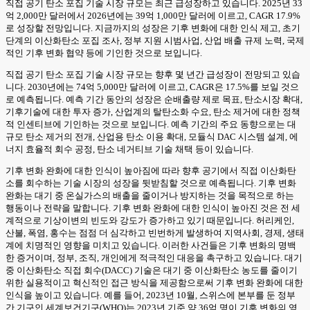
직접 공기 탄소 포집 기술 시장 규모는 최근 급성장하고 있습니다. 2025년 33
억 2,000만 달러에서 2026년에는 39억 1,000만 달러에 이르고, CAGR 17.9%
로 성장할 전망입니다. 지금까지의 성장은 기후 변화에 대한 인식 제고, 초기
단계의 이산화탄소 포집 조사, 정부 지원 시범사업, 산업 배출 규제 노력, 국제
적인 기후 변화 협약 등에 기인한 것으로 보입니다.
직접 공기 탄소 포집 기술 시장 규모는 향후 몇 년간 급성장이 전망되고 있습
니다. 2030년에는 74억 5,000만 달러에 이르고, CAGR은 17.5%를 보일 것으
로 예측됩니다. 예측 기간 동안의 성장은 순배출량 제로 목표, 탄소시장 확대,
기후기술에 대한 투자 증가, 산업계의 탈탄소화 수요, 탄소 제거에 대한 정책
적 인센티브에 기인하는 것으로 보입니다. 예측 기간의 주요 동향으로는 대
규모 탄소 제거의 전개, 산업용 탄소 이용 확대, 모듈식 DAC 시스템 설계, 에
너지 효율적 회수 공정, 탄소 네거티브 기술 채택 등이 있습니다.
기후 변화 완화에 대한 인식이 높아짐에 따라 향후 공기에서 직접 이산화탄
소를 회수하는 기술 시장의 성장을 뒷받침할 것으로 예측됩니다. 기후 변화
완화는 대기 중 온실가스의 배출을 줄이거나 방지하는 것을 목적으로 하는
행동이나 전략을 말합니다. 기후 변화 완화에 대한 인식이 높아진 것은 전 세
계적으로 기상이변의 빈도와 강도가 증가하고 있기 때문입니다. 허리케인,
산불, 폭염, 홍수는 점점 더 심각하고 빈번하게 발생하여 지역사회, 경제, 생태
계에 치명적인 영향을 미치고 있습니다. 이러한 사건들은 기후 변화의 명백
한 증거이며, 정부, 조직, 개인에게 적극적인 대응을 촉구하고 있습니다. 대기
중 이산화탄소 직접 회수(DACC) 기술은 대기 중 이산화탄소 농도를 줄이기
위한 실용적이고 혁신적인 접근 방식을 제공함으로써 기후 변화 완화에 대한
인식을 높이고 있습니다. 예를 들어, 2023년 10월, 스위스에 본부를 둔 정부
간 기구인 세계보건기구(WHO)는 2023년 기준 약 36억 명이 기후 변화의 영