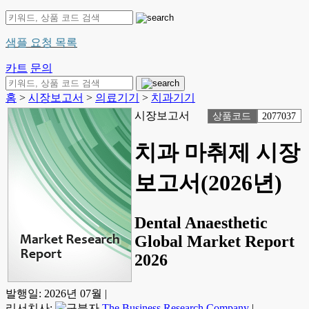
샘플 요청 목록
카트
문의
홈
>
시장보고서
>
의료기기
>
치과기기
시장보고서
상품코드
2077037
치과 마취제 시장
보고서(2026년)
Dental Anaesthetic
Global Market Report
2026
발행일:
2026년 07월
|
리서치사:
The Business Research Company
|