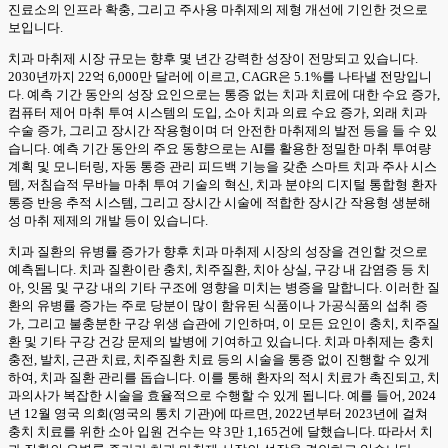
진료소의 인프라 확충, 그리고 주사용 마취제의 제형 개선에 기인한 것으로
보입니다.
치과 마취제 시장 규모는 향후 몇 년간 강력한 성장이 전망되고 있습니다.
2030년까지 22억 6,000만 달러에 이르고, CAGR은 5.1%를 나타낼 전망입니
다. 예측 기간 동안의 성장 요인으로는 통증 없는 치과 치료에 대한 수요 증가,
컴퓨터 제어 마취 투여 시스템의 도입, 소아 치과 의료 수요 증가, 외래 치과
수술 증가, 그리고 장시간 작용형이며 더 안전한 마취제의 발전 등을 들 수 있
습니다. 예측 기간 동안의 주요 동향으로는 AI를 활용한 정밀한 마취 투여량
계획 및 모니터링, 자동 통증 관리 피드백 기능을 갖춘 스마트 치과 주사 시스
템, 저침습적 무바늘 마취 투여 기술의 혁신, 치과 분야의 디지털 통합형 환자
통증 반응 추적 시스템, 그리고 장시간 시술에 적합한 장시간 작용형 생분해
성 마취 제제의 개발 등이 있습니다.
치과 질환의 유병률 증가가 향후 치과 마취제 시장의 성장을 견인할 것으로
예측됩니다. 치과 질환이란 충치, 치주질환, 치아 상실, 구강 내 감염증 등 치
아, 잇몸 및 구강 내의 기타 구조에 영향을 미치는 병증을 말합니다. 이러한 질
환의 유병률 증가는 주로 당분이 많이 함유된 식품이나 가공식품의 섭취 증
가, 그리고 불충분한 구강 위생 습관에 기인하며, 이 모든 요인이 충치, 치주질
환 및 기타 구강 건강 문제의 발병에 기여하고 있습니다. 치과 마취제는 충치
충전, 발치, 근관 치료, 치주질환 치료 등의 시술을 통증 없이 진행할 수 있게
하여, 치과 질환 관리를 돕습니다. 이를 통해 환자의 적시 치료가 촉진되고, 치
과의사가 복잡한 시술을 효율적으로 수행할 수 있게 됩니다. 예를 들어, 2024
년 12월 영국 의회(영국의 통치 기관)에 따르면, 2022년부터 2023년에 걸쳐
충치 치료를 위한 소아 입원 건수는 약 3만 1,165건에 달했습니다. 따라서 치