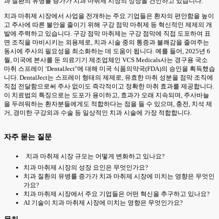
과 질환의 유병률 증가가 치과 마취제 시장의 성장을 견인하고 있습니다.
치과 마취제 시장에서 사업을 전개하는 주요 기업들은 환자의 편안함을 높이
고 주사에 따른 불안을 줄이기 위해 구강 점막 마취제 등 혁신적인 제제의 개
발에 주력하고 있습니다. 구강 점막 마취제는 구강 점막에 직접 도포하여 표
면 조직을 마비시키는 외용제로, 치과 시술 중의 통증과 불쾌감을 줄여주는
동시에 주사의 필요성을 최소화하는 데 도움이 됩니다. 예를 들어, 2025년 6
월, 미국에 본사를 둔 의료기기 제조업체인 VCS Medicals사는 경구용 국소
마취 스프레이 ‘DentalJect"에 대해 미국 식품의약국(FDA)의 승인을 획득했습
니다. DentalJect는 스프레이 형태의 제제로, 유효한 마취 성분을 점막 조직에
직접 전달함으로써 주사 없이도 즉각적이고 정확한 마취 효과를 제공합니다.
이 치료법의 특징으로는 도포가 용이하고, 효과가 오래 지속되며, 주사바늘
을 두려워하는 환자분들에게도 적합하다는 점을 들 수 있으며, 충전, 치석 제
거, 경미한 구강외과 수술 등 일상적인 치과 시술에 가장 적합합니다.
자주 묻는 질문
치과 마취제 시장 규모는 어떻게 변화하고 있나요?
치과 마취제 시장의 성장 요인은 무엇인가요?
치과 질환의 유병률 증가가 치과 마취제 시장에 미치는 영향은 무엇인
가요?
치과 마취제 시장에서 주요 기업들은 어떤 혁신을 추구하고 있나요?
AI 기술이 치과 마취제 시장에 미치는 영향은 무엇인가요?