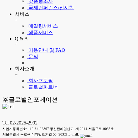
맞춤형조사
국제컨퍼런스/전시회
서비스
+
메일링서비스
샘플서비스
Q & A
+
이용안내 및 FAQ
문의
회사소개
+
회사프로필
글로벌파트너
㈜글로벌인포메이션
Tel 02-2025-2992
사업자등록번호: 110-84-02867 통신판매업신고: 제 2014-서울구로-0035호
서울특별시 구로구 디지털로34길 55, 903호 E-mail: