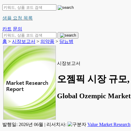
샘플 요청 목록
카트
문의
홈
>
시장보고서
>
의약품
>
당뇨병
시장보고서
오젬픽 시장 규모, 
Global Ozempic Market 
발행일:
2026년 06월
|
리서치사:
Value Market Research