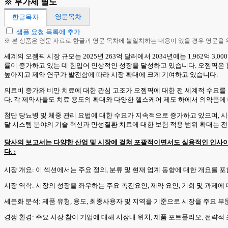
※ 부가세 별도
영문목차
한글목차
샘플 요청 목록에 추가
※ 본 상품은 영문 자료로 한글과 영문 목차에 불일치하는 내용이 있을 경우 영문을
세계의 오젬픽 시장 규모는 2025년 263억 달러에서 2034년에는 1,962억 3,
률이 증가하고 있는 데 힘입어 인상적인 성장을 달성하고 있습니다. 오젬픽은 
높아지고 제약 연구가 발전함에 따라 시장 확대에 크게 기여하고 있습니다.
의료비 증가와 비만 치료에 대한 관심 고조가 오젬픽에 대한 전 세계적 수요를 
다. 각 제약사들도 치료 용도의 확대와 다양한 헬스케어 제도 하에서 의약품에
첨단 당뇨병 및 체중 관리 요법에 대한 수요가 지속적으로 증가하고 있으며, 
달 시스템 분야의 기술 혁신과 만성질환 치료에 대한 보험 적용 범위 확대는 전
당사의 보고서는 다양한 산업 및 시장에 걸쳐 포괄적이면서도 실용적인 인사이
다. :
시장 개요: 이 섹션에서는 주요 정의, 분류 및 현재 업계 동향에 대한 개요를 
시장 역학: 시장의 성장을 좌우하는 주요 촉진요인, 제약 요인, 기회 및 과제에
세분화 분석: 제품 유형, 용도, 최종사용자 및 지역을 기준으로 시장을 주요 
경쟁 환경: 주요 시장 참여 기업에 대해 시장내 위치, 제품 포트폴리오, 전략