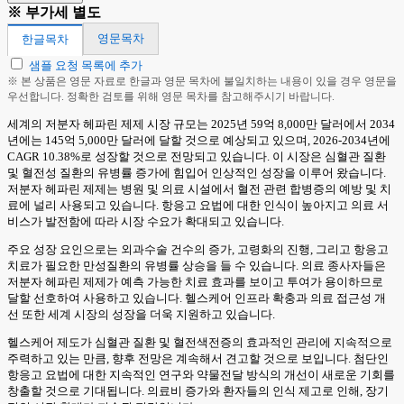
※ 부가세 별도
영문목차
한글목차
샘플 요청 목록에 추가
※ 본 상품은 영문 자료로 한글과 영문 목차에 불일치하는 내용이 있을 경우 영문을
우선합니다. 정확한 검토를 위해 영문 목차를 참고해주시기 바랍니다.
세계의 저분자 헤파린 제제 시장 규모는 2025년 59억 8,000만 달러에서 2034
년에는 145억 5,000만 달러에 달할 것으로 예상되고 있으며, 2026-2034년에
CAGR 10.38%로 성장할 것으로 전망되고 있습니다. 이 시장은 심혈관 질환
및 혈전성 질환의 유병률 증가에 힘입어 인상적인 성장을 이루어 왔습니다.
저분자 헤파린 제제는 병원 및 의료 시설에서 혈전 관련 합병증의 예방 및 치
료에 널리 사용되고 있습니다. 항응고 요법에 대한 인식이 높아지고 의료 서
비스가 발전함에 따라 시장 수요가 확대되고 있습니다.
주요 성장 요인으로는 외과수술 건수의 증가, 고령화의 진행, 그리고 항응고
치료가 필요한 만성질환의 유병률 상승을 들 수 있습니다. 의료 종사자들은
저분자 헤파린 제제가 예측 가능한 치료 효과를 보이고 투여가 용이하므로
달할 선호하여 사용하고 있습니다. 헬스케어 인프라 확충과 의료 접근성 개
선 또한 세계 시장의 성장을 더욱 지원하고 있습니다.
헬스케어 제도가 심혈관 질환 및 혈전색전증의 효과적인 관리에 지속적으로
주력하고 있는 만큼, 향후 전망은 계속해서 견고할 것으로 보입니다. 첨단인
항응고 요법에 대한 지속적인 연구와 약물전달 방식의 개선이 새로운 기회를
창출할 것으로 기대됩니다. 의료비 증가와 환자들의 인식 제고로 인해, 장기