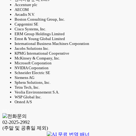
Accenture plc
AECOM
Arcadis N.V.
Boston Consulting Group, Inc.
Capgemini SE
Cisco Systems, Inc.
ERM Group Holdings Limited
Ernst & Young Global Limited
International Business Machines Corporation
Jacobs Solutions Inc.
KPMG International Cooperative
McKinsey & Company, Inc.
Microsoft Corporation
NVIDIA Corporation
Schneider Electric SE
Siemens AG
Sphera Solutions, Inc.
Tetra Tech, Inc.
Veolia Environnement S.A.
WSP Global Inc.
Orsted A/S
KSA 26.02.11
02-2025-2992
(주말 및 공휴일 제외)