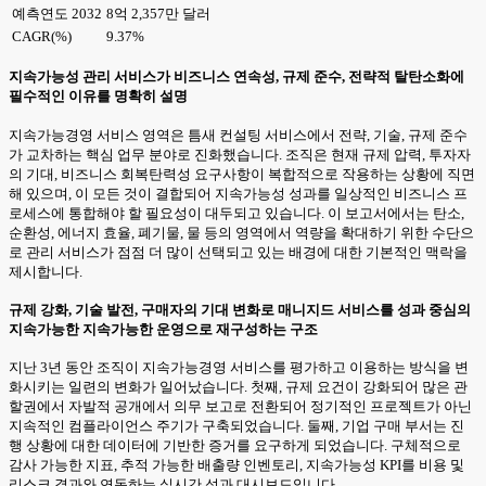
예측연도 2032
8억 2,357만 달러
CAGR(%)
9.37%
지속가능성 관리 서비스가 비즈니스 연속성, 규제 준수, 전략적 탈탄소화에
필수적인 이유를 명확히 설명
지속가능경영 서비스 영역은 틈새 컨설팅 서비스에서 전략, 기술, 규제 준수
가 교차하는 핵심 업무 분야로 진화했습니다. 조직은 현재 규제 압력, 투자자
의 기대, 비즈니스 회복탄력성 요구사항이 복합적으로 작용하는 상황에 직면
해 있으며, 이 모든 것이 결합되어 지속가능성 성과를 일상적인 비즈니스 프
로세스에 통합해야 할 필요성이 대두되고 있습니다. 이 보고서에서는 탄소,
순환성, 에너지 효율, 폐기물, 물 등의 영역에서 역량을 확대하기 위한 수단으
로 관리 서비스가 점점 더 많이 선택되고 있는 배경에 대한 기본적인 맥락을
제시합니다.
규제 강화, 기술 발전, 구매자의 기대 변화로 매니지드 서비스를 성과 중심의
지속가능한 지속가능한 운영으로 재구성하는 구조
지난 3년 동안 조직이 지속가능경영 서비스를 평가하고 이용하는 방식을 변
화시키는 일련의 변화가 일어났습니다. 첫째, 규제 요건이 강화되어 많은 관
할권에서 자발적 공개에서 의무 보고로 전환되어 정기적인 프로젝트가 아닌
지속적인 컴플라이언스 주기가 구축되었습니다. 둘째, 기업 구매 부서는 진
행 상황에 대한 데이터에 기반한 증거를 요구하게 되었습니다. 구체적으로
감사 가능한 지표, 추적 가능한 배출량 인벤토리, 지속가능성 KPI를 비용 및
리스크 결과와 연동하는 실시간 성과 대시보드입니다.