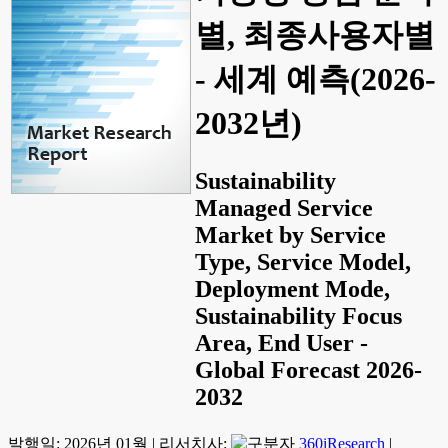
별, 최종사용자별
- 세계 예측(2026-
2032년)
Sustainability
Managed Service
Market by Service
Type, Service Model,
Deployment Mode,
Sustainability Focus
Area, End User -
Global Forecast 2026-
2032
발행일:
2026년 01월
|
리서치사:
360iResearch
|