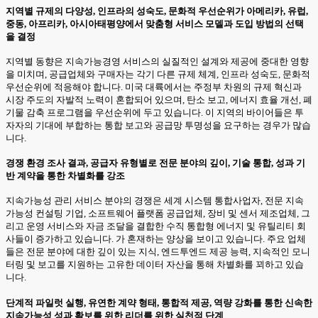
지역별 규제의 다양성, 인프라의 성숙도, 문화적 우선순위가 아메리카, 유럽,
중동, 아프리카, 아시아태평양에서 맞춤형 서비스 모델과 도입 방법의 선택
을 결정
지역별 동향은 지속가능경영 서비스의 실질적인 설계와 제공에 중대한 영향
을 미치며, 공급업체와 구매자는 각기 다른 규제 체계, 인프라 성숙도, 문화적
우선순위에 적응해야 합니다. 미국 대륙에서는 주정부 차원의 규제 혁신과
시장 주도의 자발적 노력이 혼합되어 있으며, 탄소 보고, 에너지 효율 개선, 폐
기물 감축 프로그램을 우선순위에 두고 있습니다. 이 지역의 바이어들은 투
자자의 기대에 부합하는 통합 보고와 공급망 투명성을 요구하는 경우가 많습
니다.
경쟁 환경 조사 결과, 공급자 유형별로 전문 분야의 깊이, 기술 통합, 성과 기
반 계약을 통한 차별화를 강조
지속가능성 관리 서비스 분야의 경쟁은 세계 시스템 통합사업자, 전문 지속
가능성 컨설팅 기업, 소프트웨어 플랫폼 공급업체, 장비 및 센서 제조업체, 그
리고 운영 서비스와 자금 조달을 결합한 수직 통합형 에너지 및 유틸리티 회
사들이 증가하고 있습니다. 가 혼재하는 양상을 보이고 있습니다. 주요 업체
들은 전문 분야에 대한 깊이 있는 지식, 엔드투엔드 제공 능력, 지속적인 모니
터링 및 보고를 지원하는 고유한 데이터 자산을 통해 차별화를 꾀하고 있습
니다.
단계적 파일럿 실행, 유연한 계약 형태, 통합적 제공, 역량 강화를 통한 신속한
지속가능성 성과 확보를 위한 리더를 위한 실천적 단계