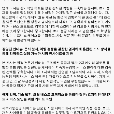
업계 리더는 장기적인 목표를 향한 강력한 역량을 구축하는 동시에, 초기 성
과를 확실히 달성하기 위해 현실적인 단계적 접근 방식을 채택해야 합니다.
탄소발자국 평가, 에너지 효율 개선 등 환경적 영향력이 큰 중점 분야에 초점
을 맞춘 우선순위를 정한 시범사업부터 시작하고, 명확하게 정의된 KPI, 데이
터 거버넌스 프로토콜, 경영진에 대한 에스컬레이션 경로를 시범사업과 연계
하는 것이 중요합니다. 중요합니다. 초기 성공 사례는 더 넓은 범위로 확장할
수 있는 비즈니스 케이스를 수립하고, 사업 부문 전반의 문화적 침투를 가속
화하는 데 활용해야 합니다.
경영진 인터뷰, 문서 분석, 역량 검증을 결합한 엄격하게 혼합된 조사 방식을
통해 강력하고 실행 가능한 시장 인사이트를 제공
본 조사는 질적 전문가 인터뷰, 구조화된 공급자 평가, 2차 데이터 검토를 통
합한 혼합 방법론 접근법을 채택하여 지속가능경영 서비스 분야에 대한 검증
된 견해를 구축합니다. 1차 조사에서는 산업별 조달부서의 고위 리더, 지속가
능경영 책임자, 서비스 제공 책임자를 대상으로 인터뷰를 실시하여, 과제, 성
공 요인, 조달 우선순위에 대한 직접적인 의견을 수렴했습니다. 이러한 대화
는 공급자 평가 기준과 이용 사례 분류 체계 개발에 반영되었습니다.
규제 압력, 기술 발전, 조달 베스트 프랙티스를 통합한 결론: 효과적인 매니지
드 서비스 도입을 위한 가이드 라인
지속가능경영 서비스는 단순한 자문 서비스에서 지속적인 측정, 검증, 보고,
개선 사이클을 기업 운영에 통합하는 업무적 필수 요건으로 전환되었습니다.