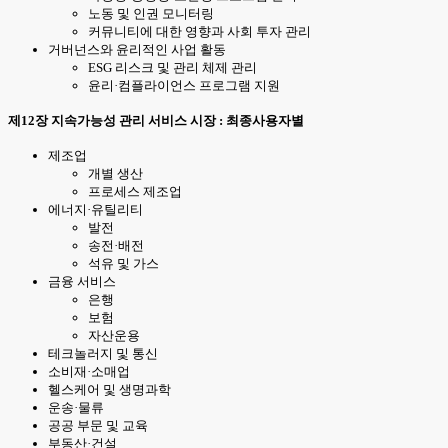
노동 및 인권 모니터링
커뮤니티에 대한 영향과 사회 투자 관리
거버넌스와 윤리적인 사업 활동
ESG 리스크 및 관리 체제 관리
윤리·컴플라이언스 프로그램 지원
제12장 지속가능성 관리 서비스 시장 : 최종사용자별
제조업
개별 생산
프로세스 제조업
에너지·유틸리티
발전
송전·배전
석유 및 가스
금융 서비스
은행
보험
자산운용
테크놀러지 및 통신
소비재·소매업
헬스케어 및 생명과학
운송·물류
공공 부문 및 교육
부동산·건설