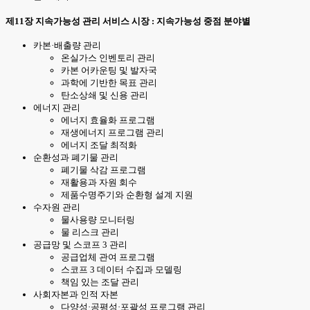
제11장 지속가능성 관리 서비스 시장 : 지속가능성 중점 분야별
카본·배출량 관리
온실가스 인벤토리 관리
카본 어카운팅 및 발자국
과학에 기반한 목표 관리
탄소상쇄 및 신용 관리
에너지 관리
에너지 효율화 프로그램
재생에너지 프로그램 관리
에너지 조달 최적화
순환성과 폐기물 관리
폐기물 삭감 프로그램
재활용과 자원 회수
제품수명주기와 순환형 설계 지원
수자원 관리
물사용량 모니터링
물 리스크 관리
공급망 및 스코프 3 관리
공급업체 관여 프로그램
스코프 3 데이터 수집과 모델링
책임 있는 조달 관리
사회자본과 인적 자본
다양성·공평성·포괄성 프로그램 관리