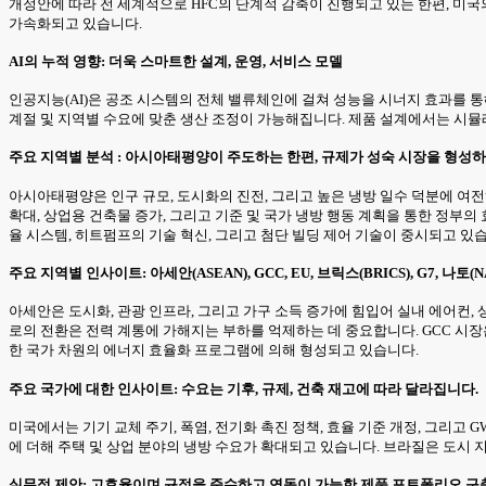
개정안에 따라 전 세계적으로 HFC의 단계적 감축이 진행되고 있는 한편, 미국의 AI
가속화되고 있습니다.
AI의 누적 영향: 더욱 스마트한 설계, 운영, 서비스 모델
인공지능(AI)은 공조 시스템의 전체 밸류체인에 걸쳐 성능을 시너지 효과를 통
계절 및 지역별 수요에 맞춘 생산 조정이 가능해집니다. 제품 설계에서는 시뮬레
주요 지역별 분석 : 아시아태평양이 주도하는 한편, 규제가 성숙 시장을 형성하
아시아태평양은 인구 규모, 도시화의 진전, 그리고 높은 냉방 일수 덕분에 여
확대, 상업용 건축물 증가, 그리고 기준 및 국가 냉방 행동 계획을 통한 정부
율 시스템, 히트펌프의 기술 혁신, 그리고 첨단 빌딩 제어 기술이 중시되고 있
주요 지역별 인사이트: 아세안(ASEAN), GCC, EU, 브릭스(BRICS), G7, 나토(
아세안은 도시화, 관광 인프라, 그리고 가구 소득 증가에 힘입어 실내 에어컨, 
로의 전환은 전력 계통에 가해지는 부하를 억제하는 데 중요합니다. GCC 시장은
한 국가 차원의 에너지 효율화 프로그램에 의해 형성되고 있습니다.
주요 국가에 대한 인사이트: 수요는 기후, 규제, 건축 재고에 따라 달라집니다.
미국에서는 기기 교체 주기, 폭염, 전기화 촉진 정책, 효율 기준 개정, 그리
에 더해 주택 및 상업 분야의 냉방 수요가 확대되고 있습니다. 브라질은 도시
실무적 제안: 고효율이며 규정을 준수하고 연동이 가능한 제품 포트폴리오 구