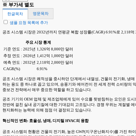
※ 부가세 별도
영문목차
한글목차
샘플 요청 목록에 추가
공조 시스템 시장은 2032년까지 연평균 복합 성장률(CAGR) 6.91%로 2,118
주요 시장 통계
기준 연도 : 2025년
1,326억 8,000만 달러
추정 연도 : 2026년
1,412억 1,000만 달러
예측 연도 : 2032년
2,118억 2,000만 달러
CAGR(%)
6.91%
공조 시스템 시장은 쾌적성을 중시하던 단계에서 내열성, 건물의 전기화, 냉매 
하는 용도 중 하나로 꼽고 있으며, 송풍기와 에어컨이 전 세계 전력 소비량의 약
중보건 전략에서 매우 중요한 역할을 하고 있습니다.
공조 기기의 OEM 업체 및 제조업체에게 있어 수요를 뒷받침하는 요인은 도시화의
전반에 걸친 실내 공기질에 대한 기대감의 고조입니다. 경쟁 우위는 계절별 에너
현지화하는 능력에 의해 점점 더 결정되고 있습니다.
혁신적인 변화: 효율성, 냉매, 디지털 HVAC의 융합
공조 시스템의 현황은 건물의 전기화, 높은 GWP(지구온난화지수)를 가진 하