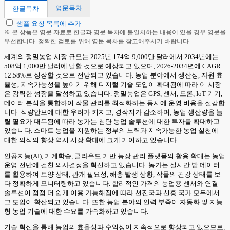
영문목차
한글목차
샘플 요청 목록에 추가
※ 본 상품은 영문 자료로 한글과 영문 목차에 불일치하는 내용이 있을 경우 영문을
우선합니다. 정확한 검토를 위해 영문 목차를 참고해주시기 바랍니다.
세계의 정밀농업 시장 규모는 2025년 174억 9,000만 달러에서 2034년에는
508억 1,000만 달러에 달할 것으로 예상되고 있으며, 2026-2034년에 CAGR
12.58%로 성장할 것으로 전망되고 있습니다. 농업 분야에서 생산성, 자원 효
율성, 지속가능성을 높이기 위해 디지털 기술 도입이 확대됨에 따라 이 시장
은 강력한 성장을 달성하고 있습니다. 정밀농업은 GPS, 센서, 드론, IoT 기기,
데이터 분석을 통합하여 작물 관리를 최적화하는 동시에 운영 비용을 절감합
니다. 식량안보에 대한 우려가 커지고, 경작지가 감소하며, 농업 생산량을 늘
릴 필요가 대두됨에 따라 농가는 첨단 농업 솔루션에 대한 투자를 확대하고
있습니다. 스마트 농업을 지원하는 정부의 노력과 지속가능한 농업 실천에
대한 의식의 향상 역시 시장 확대에 크게 기여하고 있습니다.
인공지능(AI), 기계학습, 클라우드 기반 농장 관리 플랫폼의 활용 확대는 농업
운영 전반에 걸친 의사결정을 혁신하고 있습니다. 농가는 실시간 밭 데이터
를 활용하여 토양 상태, 관개 필요성, 해충 발생 상황, 작물의 건강 상태를 보
다 정확하게 모니터링하고 있습니다. 합리적인 가격의 농업용 센서와 연결
솔루션이 점점 더 쉽게 이용 가능해짐에 따라 선진국과 신흥 국가 모두에서
그 도입이 확산되고 있습니다. 또한 농업 분야의 인력 부족이 자동화 및 지능
형 농업 기술에 대한 수요를 가속화하고 있습니다.
기술 혁신을 통해 농업의 효율성과 수익성이 지속적으로 향상되고 있으므로,