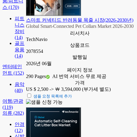
품/피트니
스
(170)
피트
스마트 커넥티드 반려동물 목줄 시장(2026-2030년)
니스
Global Smart-Connected Pet Collars Market 2026-2030
장비
리서치사
(14)
TechNavio
골프
상품코드
용품
2078554
(14)
발행일
2026년 06월
엔터테인
페이지 정보
먼트
(152)
290 Pages
AI 번역 서비스 무료 제공
가격
음악
US $ 2,500 ->
￦ 3,594,000 (부가세 별도)
(40)
샘플 요청 목록에 추가
여행/관광
(119)
의류
(282)
안경
(12)
신발