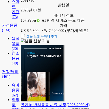
2091786
스마
발행일
트
2026년 07월
가전
페이지 정보
(73)
157 Pages
AI 번역 서비스 무료 제공
가정용품
가격
(134)
US $ 5,300 ->
￦ 7,620,000 (부가세 별도)
샘플 요청 목록에 추가
욕실
용품
(20)
청소
용품
(48)
건강/뷰티
(461)
유아
용품
(62)
화장
품
유기농 반려동물 사료 시장(2026-2030년)