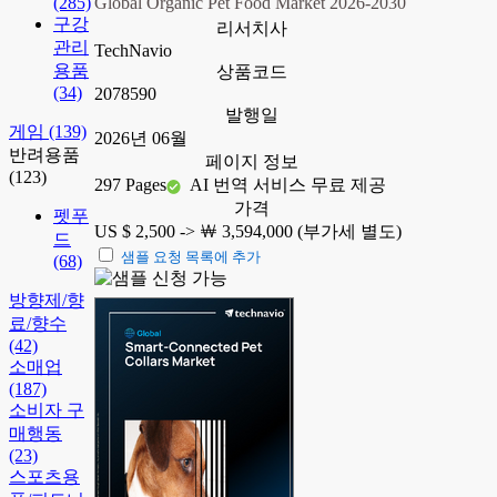
(285)
Global Organic Pet Food Market 2026-2030
구강
리서치사
관리
TechNavio
용품
상품코드
(34)
2078590
발행일
게임
(139)
2026년 06월
반려용품
페이지 정보
(123)
297 Pages
AI 번역 서비스 무료 제공
가격
펫푸
US $ 2,500 ->
￦ 3,594,000 (부가세 별도)
드
샘플 요청 목록에 추가
(68)
방향제/향
료/향수
(42)
소매업
(187)
소비자 구
매행동
(23)
스포츠용