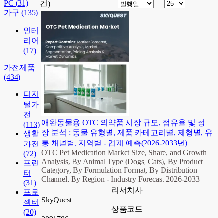
PC
(31)
건)
가구
(135)
인테
리어
(17)
가전제품
(434)
디지
털가
전
애완동물용 OTC 의약품 시장 규모, 점유율 및 성
(113)
장 분석 : 동물 유형별, 제품 카테고리별, 제형별, 유
생활
통 채널별, 지역별 - 업계 예측(2026-2033년)
가전
OTC Pet Medication Market Size, Share, and Growth
(72)
Analysis, By Animal Type (Dogs, Cats), By Product
프린
Category, By Formulation Format, By Distribution
터
Channel, By Region - Industry Forecast 2026-2033
(31)
리서치사
프로
SkyQuest
젝터
상품코드
(20)