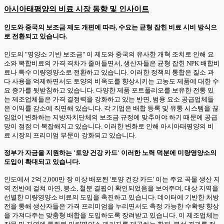
아시아태평양의 비료 시장 동향 및 인사이트
인도와 중국의 보조금 제도 개편에 따라, 수요는 균형 잡힌 비료 시비 방식으
로 전환되고 있습니다.
인도의 "영양소 기반 보조금" 이 제도와 중국의 유사한 개혁 조치로 인해 요
소와 복합비료의 가격 격차가 줄어들면서, 생산자들은 균형 잡힌 NPK 배합비
료나 특수 미량영양소로 전환하고 있습니다. 이러한 정책의 통합은 질소 과
다 사용을 억제하면서도 토양의 비옥도를 향상시키는 고농도 제품에 대한 수
요 증가를 뒷받침하고 있습니다. 다양한 제품 포트폴리오를 보유한 전통 있
는 제조업체들은 가격 결정력을 강화하고 있는 반면, 범용 요소 공급업체들
은 이익률 감소에 직면해 있습니다. 각 기업은 배합 등록 및 유통 시스템을 끊
임없이 변화하는 지방자치단체의 보조금 규정에 맞추어야 하기 때문에 공급
망이 점점 더 복잡해지고 있습니다. 이러한 변화로 인해 아시아태평양의 비
료 시장의 프리미엄 부문이 강화되고 있습니다.
정부가 자금을 지원하는 '토양 건강 카드' 이러한 노력 덕분에 미량영양소의
도입이 확대되고 있습니다.
인도에서 2억 2,000만 장 이상 배포된 '토양 건강 카드' 이는 주요 곡물 생산 지
역 전반에 걸쳐 아연, 붕소, 철분 결핍이 확인되었음을 보여주며, 대상 지역을
선별한 미량영양소 비료의 도입을 촉진하고 있습니다. 데이터에 기반한 처방
전을 통해 생산자들은 가격 프리미엄을 누리면서도 측정 가능한 수확량 향상
을 가져다주는 맞춤형 배합을 도입하도록 장려받고 있습니다. 이 제조업체는