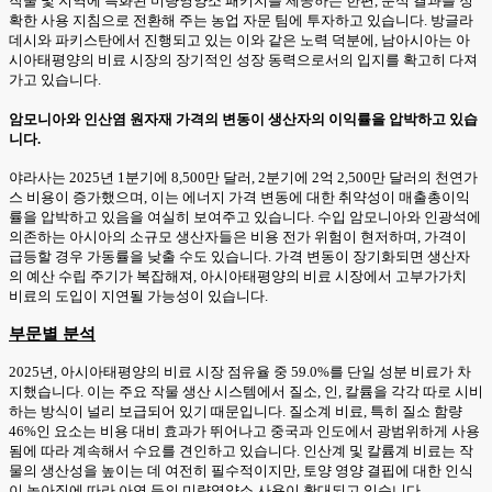
작물 및 지역에 특화된 미량영양소 패키지를 제공하는 한편, 분석 결과를 정
확한 사용 지침으로 전환해 주는 농업 자문 팀에 투자하고 있습니다. 방글라
데시와 파키스탄에서 진행되고 있는 이와 같은 노력 덕분에, 남아시아는 아
시아태평양의 비료 시장의 장기적인 성장 동력으로서의 입지를 확고히 다져
가고 있습니다.
암모니아와 인산염 원자재 가격의 변동이 생산자의 이익률을 압박하고 있습
니다.
야라사는 2025년 1분기에 8,500만 달러, 2분기에 2억 2,500만 달러의 천연가
스 비용이 증가했으며, 이는 에너지 가격 변동에 대한 취약성이 매출총이익
률을 압박하고 있음을 여실히 보여주고 있습니다. 수입 암모니아와 인광석에
의존하는 아시아의 소규모 생산자들은 비용 전가 위험이 현저하며, 가격이
급등할 경우 가동률을 낮출 수도 있습니다. 가격 변동이 장기화되면 생산자
의 예산 수립 주기가 복잡해져, 아시아태평양의 비료 시장에서 고부가가치
비료의 도입이 지연될 가능성이 있습니다.
부문별 분석
2025년, 아시아태평양의 비료 시장 점유율 중 59.0%를 단일 성분 비료가 차
지했습니다. 이는 주요 작물 생산 시스템에서 질소, 인, 칼륨을 각각 따로 시비
하는 방식이 널리 보급되어 있기 때문입니다. 질소계 비료, 특히 질소 함량
46%인 요소는 비용 대비 효과가 뛰어나고 중국과 인도에서 광범위하게 사용
됨에 따라 계속해서 수요를 견인하고 있습니다. 인산계 및 칼륨계 비료는 작
물의 생산성을 높이는 데 여전히 필수적이지만, 토양 영양 결핍에 대한 인식
이 높아짐에 따라 아연 등의 미량영양소 사용이 확대되고 있습니다.