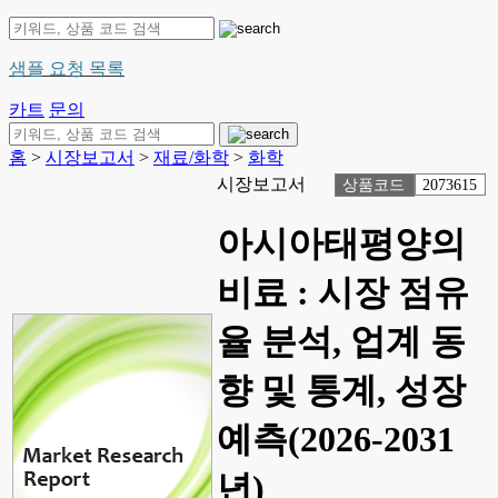
샘플 요청 목록
카트
문의
홈
>
시장보고서
>
재료/화학
>
화학
시장보고서
상품코드
2073615
아시아태평양의
비료 : 시장 점유
율 분석, 업계 동
향 및 통계, 성장
예측(2026-2031
년)