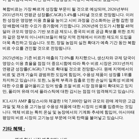
복합비료는 가장 빠르게 성장할 부문이 될 것으로 예상되며, 2026년부터
2031년까지 연평균 성장률(CAGR) 5.4%를 나타낼 것으로 전망됩니다. 이러
한 성장은 영양분 이용 효율을 높이고 시비 과정을 간소화하는 균형 잡힌 영
양 배합에 대한 수요가 증가함에 기인합니다. 2026년에 인도가 시행할 48억
달러 규모의 영양소 기반 보조금 제도나, 중국의 비료 공급 확보를 위한 조치
와 같은 정부의 이니셔티브들이 해당 지역 전체에서 이러한 제도의 도입을
더욱 촉진하고 있습니다. 또한, 정밀 농업의 실천 확대가 예측 기간 동안 복합
비료 수요를 견인할 것으로 전망됩니다.
2025년에는 기존 비료가 매출의 72.0%를 차지했으나, 생산자와 규제 당국이
영양소 이용 효율을 점점 더 중요시함에 따라 특수 비료 시장은 2031년까지
연평균 성장률(CAGR) 7.1%로 확대될 것으로 전망됩니다. 원예 지역에서의
비료 및 관개 기술의 광범위한 도입에 힘입어, 수용성 제품이 성장률 1위를
차지하고 있습니다. 또한, 노동력 부족과 침출로 인한 손실이 일회성 비료에
대한 수요를 끌어올리고 있어 방출 조절 비료 시장 점유율이 확대되고 있지
만, 폴리머 유래 미세 플라스틱에 대한 감시는 점점 더 엄격해지고 있습니다.
ICL사가 AMP 홀딩스사와 체결한 1억 7,000만 달러 규모의 판매 계약은 고급
과일 및 채소용 고기능성 수용성 제품에 대한 시장의 신뢰를 입증하는 것입
니다. 액체 비료는 특히 온실 및 농장에서의 기계화 추세에 힘입어, 아시아태
평양의 비료 시장의 고기능성 부문에 더욱 탄력을 불어넣고 있습니다.
기타 혜택 :