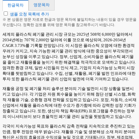
영문목차
한글목차
샘플 요청 목록에 추가
※ 본 상품은 영문 자료로 한글과 영문 목차에 불일치하는 내용이 있을 경우 영문을
우선합니다. 정확한 검토를 위해 영문 목차를 참고해주시기 바랍니다.
세계의 플라스틱 폐기물 관리 시장 규모는 2025년 508억 6,000만 달러에서
2034년에는 707억 2,000만 달러에 이를 것으로 예상되며, 2026-2034년
CAGR 3.73%를 기록할 전망입니다. 이 시장은 플라스틱 오염에 대한 환경적
우려가 커지고, 지속 가능한 폐기물 관리 방식에 대한 중요성이 부각되면서
눈부신 성장을 이루고 있습니다. 정부, 산업계, 소비자들은 플라스틱 폐기물
을 줄이고 재활용률을 높이기 위한 해결책을 적극적으로 모색하고 있습니다.
엄격한 환경 규제, 일반 시민들의 인식 제고, 기업의 지속가능성 노력이 시장
확대를 뒷받침하고 있습니다. 수집, 선별, 재활용, 폐기물 발전 인프라에 대한
투자 또한 플라스틱 폐기물 관리 산업의 발전에 더욱 기여하고 있습니다.
재활용 공정 및 폐기물 처리 솔루션 분야의 기술 발전이 시장 상황을 일변시
키고 있습니다. 각 기업은 자원 회수율을 높이기 위해 첨단 선별 시스템, 화학
적 재활용 기술, 순환형 경제 전략을 도입하고 있습니다. 포장, 자동차, 소비재
산업에서 재활용 플라스틱에 대한 수요가 증가함에 따라 강력한 성장 기회가
창출되고 있습니다. 또한, 생산자 책임 확대(EPR) 프로그램을 추진하는 정부
의 이니셔티브이 보다 효율적인 폐기물 관리 실천을 뒷받침하고 있습니다.
각국이 지속가능성 목표와 플라스틱 감축 전략을 지속적으로 추진하고 있는
만큼, 향후 전망은 매우 밝습니다. 재활용 기술 및 생분해성 소재 처리 분야의
혁신은 시장의 효율성과 수익성을 높일 것으로 기대됩니다. 정부, 제조업체,