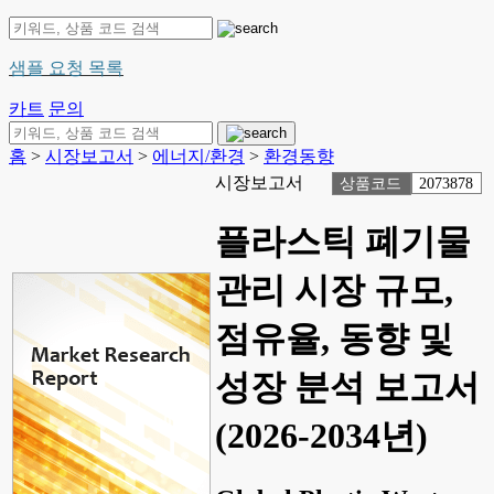
샘플 요청 목록
카트
문의
홈
>
시장보고서
>
에너지/환경
>
환경동향
시장보고서
상품코드
2073878
플라스틱 폐기물
관리 시장 규모,
점유율, 동향 및
성장 분석 보고서
(2026-2034년)