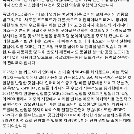
이나 산업용 시스템에서 여전히 중요한 역할을 수행하고 있습니다.
독일의 NOR 플래시 메모리 업계는 여전히 기존 설비의 교체 주기의 영향을
받고 있으며, 새로운 프로젝트가 다른 곳으로 이전되더라도 레거시 장비에
대한 병렬 방식 수요를 유지하는 요인이 되고 있습니다. 윈본드와 기가디바
이스는 기본적인 직렬 아키텍처의 구성을 변경하지 않고도 읽기 대역폭을 향
상시키는 옥탈 및 xSPI 변형을 통해 직렬 분야의 발전을 주도해 왔습니다. 이
러한 표준 직렬 인터페이스에서 더 빠른 직렬 인터페이스로의 내부적 전환에
힘입어, 직렬 NOR는 기존 도입 규모를 넘어 더욱 탄력을 받고 있습니다. 또
한, 다른 자동차용 및 파워 반도체 제품에서도 동일한 성숙한 공정 노드가 점
점 더 널리 사용되고 있으므로, 공급업체는 해당 노드의 생산 능력을 신중하
게 관리해야 합니다.
2025년에는 쿼드 SPI가 인터페이스 매출의 50.4%를 차지했으며, 이는 독일
의 1차 공급업체에서 널리 사용되고 있는 MCU 및 SoC 제품군과의 폭넓은 호
환성을 반영한 것입니다. 인터페이스 중 가장 빠른 성장세를 보이고 있는 것
은 옥탈 및 xSPI이며, 컨트롤러의 대역폭 수요가 지속적으로 증가함에 따라
2031년까지 연평균 성장률(CAGR) 5.6%로 성장할 것으로 전망됩니다. 독일
의 NOR 플래시 메모리 시장에서 이러한 변화는 메모리 아키텍처를 전면적으
로 변경하지 않으면서도 더 빠른 코드 로딩이 필요한 멀티도메인 차량용 컨
트롤러 및 산업용 엣지 디바이스와 밀접한 관련이 있습니다. 또한, JEDEC
xSPI 규격을 준수함으로써 공급업체와 OEM이 익숙한 개발 프로세스를 통해
8라인 디바이스로 전환할 수 있도록 지원하며, 이는 전환 위험을 줄이는 데에
도 기여합니다.