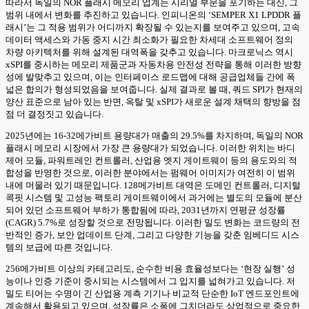
따라서 독일의 NOR 플래시 메모리 업계는 시리얼 부문을 포기하는 대신, 그
범위 내에서 변화를 추진하고 있습니다. 인피니온의 ‘SEMPER X1 LPDDR 플
래시’는 그 적용 범위가 어디까지 확장될 수 있는지를 보여주고 있으며, 고속
데이터 액세스와 가동 중지 시간 최소화가 필요한 차세대 소프트웨어 정의
차량 아키텍처를 위해 설계된 대역폭을 갖추고 있습니다. 마크로닉스 역시
xSPI를 중시하는 메모리 제품군과 자동차용 안전성 전략을 통해 이러한 방향
성에 발맞추고 있으며, 이는 인터페이스 로드맵에 대해 공급업체들 간에 폭
넓은 합의가 형성되었음을 보여줍니다. 실제 결과로 볼 때, 쿼드 SPI가 현재의
양산 표준으로 남아 있는 반면, 옥탈 및 xSPI가 새로운 설계 채택의 향방을 점
점 더 결정짓고 있습니다.
2025년에는 16-32메가비트 용량대가 매출의 29.5%를 차지하며, 독일의 NOR
플래시 메모리 시장에서 가장 큰 용량대가 되었습니다. 이러한 위치는 바디
제어 모듈, 파워트레인 컨트롤러, 산업용 엣지 게이트웨이 등의 용도와의 적
합성을 반영한 것으로, 이러한 분야에서는 펌웨어 이미지가 여전히 이 범위
내에 머물러 있기 때문입니다. 128메가비트 대역은 도메인 컨트롤러, 디지털
콕핏 시스템 및 고성능 팩토리 게이트웨이에서 과거에는 별도의 모듈에 분산
되어 있던 소프트웨어 부하가 통합됨에 따라, 2031년까지 연평균 성장률
(CAGR) 5.7%로 성장할 것으로 전망됩니다. 이러한 밀도 변화는 코드량의 전
반적인 증가, 보안 업데이트 단계, 그리고 다양한 기능을 갖춘 임베디드 시스
템의 보급에 따른 것입니다.
256메가비트 이상의 카테고리도, 순수한 비용 효율성보다는 ‘현장 실행’ 성
능이나 인증 기준이 중시되는 시스템에서 그 입지를 넓혀가고 있습니다. 저
밀도 티어는 수명이 긴 산업용 계측 기기나 비교적 단순한 IoT 엔드포인트에
계속해서 활용되고 있으며, 성장률은 소폭에 그치더라도 상업적으로 중요한