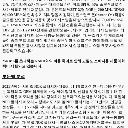
듀얼 I/O 디바이스가 더 높은 대역폭을 가진 쿼드 SPI 및 옥탈 솔루션으로 점
차 대체되고 있기 때문입니다. 윈본드의 W35T 옥탈 NOR는 200 MHz DDR에
서 400 MB/s의 연속 읽기 처리량을 지원하며, 인스턴트 온(Instant-On) 작동이
필요한 산업용 공장 자동화 및 IoT 시스템을 대상으로 합니다. GigaDevice사
도 GD25NX xSPI 시리즈를 통해 이러한 전환을 추진했습니다. 이 시리즈는
1.8V 코어와 1.2V I/O 설계를 결합함으로써, 제약이 엄격한 에지 노드에서 외
부 전원 회로에 대한 요구 사항을 완화하고 있습니다. 독일의 기계 제조업체
들이 중복 부트 코드 저장 및 가동 중단 위험 감소를 추진함에 따라, 옥탈 및
xSPI의 도입은 틈새 시장용 업그레이드에서 실용적인 시스템 요구 사항으로
전환되고 있습니다.
256 Mb를 초과하는 NAND와의 비용 차이로 인해 고밀도 소비자용 제품의 채
택이 제한되고 있습니다.
부문별 분석
2025년에는 시리얼 NOR 플래시가 매출의 61.1%를 차지했는데, 이러한 우위
는 독일의 각 OEM 업체들이 소형 제어 장치 및 산업용 엣지 설계를 위해 핀
수가 적은 메모리를 얼마나 강력하게 선호하고 있는지를 보여줍니다. 독일의
NOR 플래시 메모리 시장에서도 시리얼 NOR 플래시는 2031년까지 연평균
성장률(CAGR) 5.2%를 나타낼 것으로 예측되며, 시장 전체의 성장률을 상회
하는 속도를 유지할 전망입니다. 이러한 강점은 소형 기판 레이아웃과의 호
환성, 낮은 전력 소비, 그리고 자동차 및 산업용 제어 모듈에의 손쉬운 통합에
서 비롯됩니다. 병렬 NOR 플래시는 병렬 버스 MCU 아키텍처를 중심으로 구
축되었으며, 긴 가동 기간 동안 재설계되는 일이 거의 없는 구형 통신 시스템