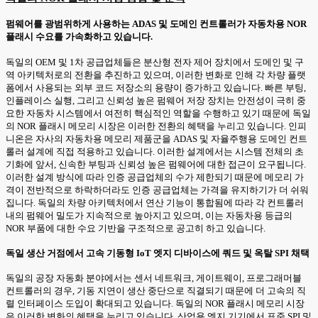
펌웨어를 광범위하게 사용하는 ADAS 및 도메인 컨트롤러가 자동차용 NOR
플래시 수요를 가속화하고 있습니다.
독일의 OEM 및 1차 공급업체들은 분산형 전자 제어 장치에서 도메인 및 구
역 아키텍처로의 전환을 추진하고 있으며, 이러한 변화로 인해 각 차량 플랫
폼에서 사용되는 외부 코드 저장소의 용량이 증가하고 있습니다. 빠른 부팅,
인플레이스 실행, 그리고 신뢰성 높은 펌웨어 저장 장치는 안전성이 극히 중
요한 자동차 시스템에서 여전히 핵심적인 역할을 수행하고 있기 때문에 독일
의 NOR 플래시 메모리 시장은 이러한 전환의 혜택을 누리고 있습니다. 인피
니온은 자사의 자동차용 메모리 제품군을 ADAS 및 자율주행용 도메인 컨트
롤러 설계에 직접 적용하고 있습니다. 이러한 설계에서는 시스템 전체의 초
기화에 앞서, 신속한 부팅과 신뢰성 높은 펌웨어에 대한 접근이 요구됩니다.
이러한 설계 방식에 따라 인증 공급업체의 수가 제한되기 때문에 메모리 가
격이 전반적으로 하락하더라도 인증 공급업체는 가격을 유지하기가 더 쉬워
집니다. 독일의 차량 아키텍처에서 연산 기능이 통합됨에 따라 각 컨트롤러
내의 펌웨어 밀도가 지속적으로 높아지고 있으며, 이는 자동차용 등급의
NOR 부품에 대한 수요 기반을 구조적으로 공고히 하고 있습니다.
독일 생산 거점에서 고속 기동형 IoT 엣지 디바이스에 쿼드 및 옥탈 SPI 채택
독일의 공장 자동화 분야에서는 센서 네트워크, 게이트웨이, 프로그래머블
컨트롤러의 경우, 기동 지연이 생산 중단으로 직결되기 때문에 더 고속의 직
렬 인터페이스 도입이 확대되고 있습니다. 독일의 NOR 플래시 메모리 시장
은 이러한 변화의 혜택을 누리고 있습니다. 산업용 엣지 기기에서 표준 SPI 및